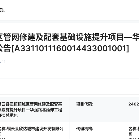
规
区管网修建及配套基础设施提升项目—
A3311011160014433001001]
11
缙云县壶镇镇城区管网修建及配套基
项目代码:
2402
础设施提升项目—华强路北延伸工程
EPC总承包
名称:缙云县欣达城市建设开发有限公
代理机构:
名称
司
司