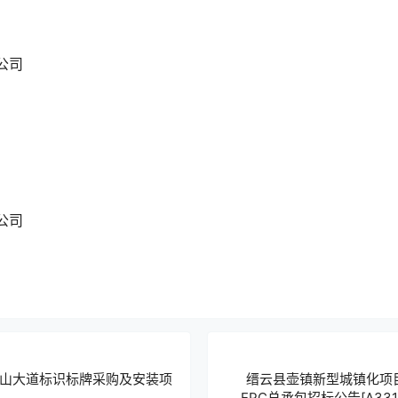
公司
公司
山大道标识标牌采购及安装项
缙云县壶镇新型城镇化项
EPC总承包招标公告[A331101