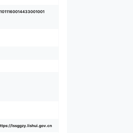
1011160014433001001
/lssggzy.lishui.gov.cn