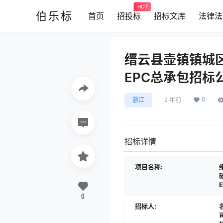
HOT
伯乐标
首页
招投标
招标文库
法律法
缙云县壶镇镇城
EPC总承包招标公告[
0
浙江
2 年前
招标详情
项目名称:
0
招标人: