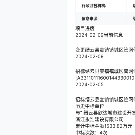
行政监督机构:
信息来源:
项目进度
2024-02-09
当前信息
变更
缙云县壶镇镇城区管网修建
2024-02-09
招标
缙云县壶镇镇城区管网
[A33110111600144330010
2024-02-05
招标
缙云县壶镇镇城区管网修建
历史中标单位
与“
缙云县欣达城市建设开
浙江永浩建设有限公司
累计中标金额
1533.82
万元
中标次数：4次