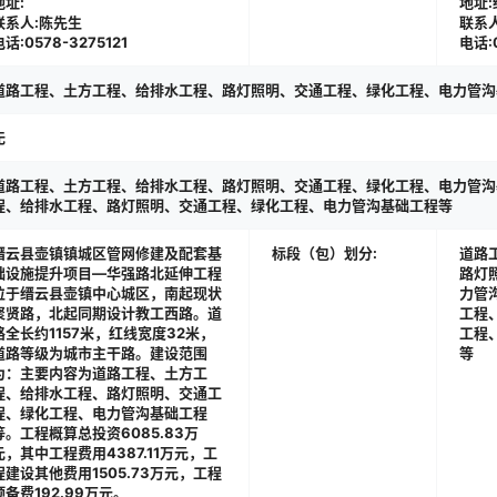
地址:
地址
联系人:陈先生
联系
电话:0578-3275121
电话:
道路工程、土方工程、给排水工程、路灯照明、交通工程、绿化工程、电力管沟
无
道路工程、土方工程、给排水工程、路灯照明、交通工程、绿化工程、电力管沟
程、给排水工程、路灯照明、交通工程、绿化工程、电力管沟基础工程等
缙云县壶镇镇城区管网修建及配套基
标段（包）划分:
道路
础设施提升项目—华强路北延伸工程
路灯
位于缙云县壶镇中心城区，南起现状
力管
聚贤路，北起同期设计教工西路。道
工程
路全长约1157米，红线宽度32米，
工程
道路等级为城市主干路。建设范围
等
为：主要内容为道路工程、土方工
程、给排水工程、路灯照明、交通工
程、绿化工程、电力管沟基础工程
等。工程概算总投资6085.83万
元，其中工程费用4387.11万元，工
程建设其他费用1505.73万元，工程
预备费192.99万元。