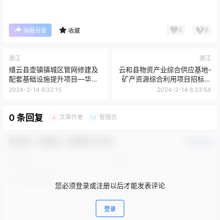
0
0
海报分享
收藏
浙江
浙江
缙云县壶镇镇城区管网修建及
云和县物资产业综合供应基地-
配套基础设施提升项目—华强
矿产资源综合利用项目招标公
路北延伸工程EPC总承包招标
告
2024-2-14 6:32:15
2024-2-14 6:33:54
公告
[A331101116001443100100
[A331101116001443300100
1]
1]
0 条回复
文章作者
管理员
A
M
欢迎您，新朋友，感谢参与互动！
确认修改
您必须登录或注册以后才能发表评论
登录