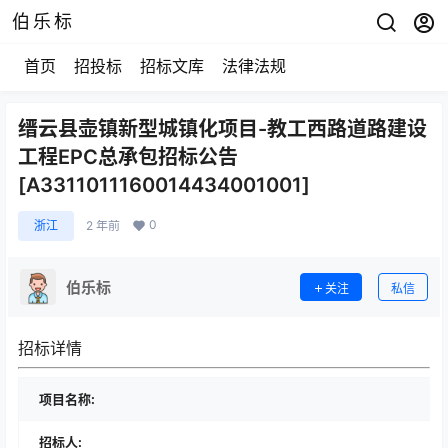
伯乐标
首页
招投标
招标文库
法律法规
缙云县壶镇新型城镇化项目-教工西路道路建设
工程EPC总承包招标公告
[A3311011160014434001001]
0
浙江
2 年前
伯乐标
关注
私信
招标详情
项目名称:
招标人: