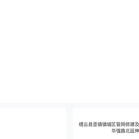
缙云县壶镇镇城区管网修建
华强路北延伸
[A331