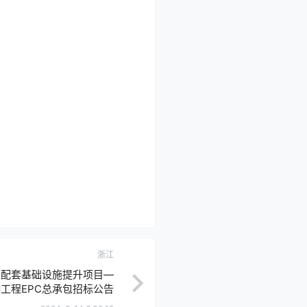
浙江
及配套基础设施提升项目—
工程EPC总承包招标公告
1011160014433001001]