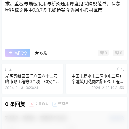
求。盖板与隔板采用与桥架通用厚度见采购规范书，请参
照招标文件中7.3.7条电缆桥架允许最小板材厚度。
0
0
海报分享
收藏
广东
广东
光明高新园区门户区六十二号
中国电建水电三局水电三局广
路市政工程等6个项目CI安全
宁建筑用花岗岩矿EPC工程总
文明施工标识二次招标公开竞
承包部电力变压器采购项目-
2024-2-13 19:20:24
2024-2-13 19:21:56
价采购公告
-01
0 条回复
文章作者
管理员
A
M
欢迎您，新朋友，感谢参与互动！
确认修改