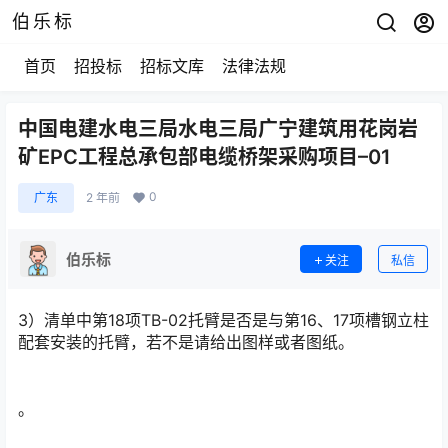
伯乐标
首页
招投标
招标文库
法律法规
中国电建水电三局水电三局广宁建筑用花岗岩
矿EPC工程总承包部电缆桥架采购项目–01
0
广东
2 年前
伯乐标
关注
私信
3）清单中第18项TB-02托臂是否是与第16、17项槽钢立柱
配套安装的托臂，若不是请给出图样或者图纸。
。