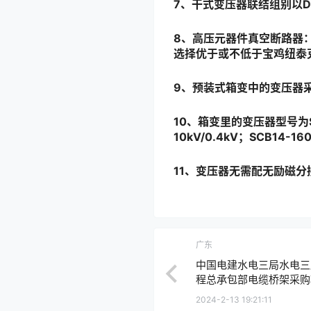
7
、干式变压器联结组别以Dy
8
、高压元器件真空断路器
选择优于或不低于宝鸡纽泰
9
、预装式箱变中的变压器
10
、箱变里的变压器型号为SCB1
10kV/0.4kV；SCB14-16
11、变压器无需配无励磁分
广东
中国电建水电三局水电三
程总承包部电缆桥架采购项
2024-2-13 19:21:11