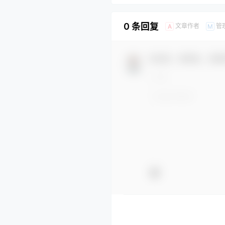
0 条回复
文章作者
管
A
M
欢迎您，新朋友，感谢