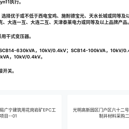
n11执行。
：选择优于或不低于西电宝鸡、施耐德宝光、天水长城或同等及
克、大连一互、大连二互、天津泰莱电力或同等及以上品牌产品
采用干式变压器。
4-630kVA，10kV/0.4kV；SCB14-100kVA，10kV/0.4
0kVA，10kV/0.4kV。
接开关。
局广宁建筑用花岗岩矿EPC工
光明高新园区门户区六十二号
目--01
制井材料采购