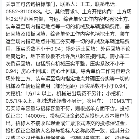
关事宜可咨询招标部门，联系人：王工，联系电话：
0552-3110083。七、其他要求1、土方开挖内倒：土方场
地2公里范围内倒，内运、综合单价工作内容包括挖土方、
装车运至场内指定地点等一切的机械及车辆运输费用，基
础回填及顶板回填，综合单价工作内容包括挖土方、装车
运至场内指定地点并碾压夯实等一切的机械及车辆运输费
用，压实系数不小于0.94；场外运土回填：外运回填不论
距离远近，地下室顶板不允许后八轮直接回填，需小车二
次倒运回填，包括所有机械压实平整，压实系数不小于
0.94；房心土回填：房心土回填，综合单价工作内容包含
场外挖土方、装车运至场内指定地点并碾压夯实等一切的
机械及车辆运输费用（部分运距）压实系数不小于0.94；
大挖机：1方/1斗以上，机械进出场费不另计；小挖机：
0.5/1斗以上，机械进出场费不另计；农用车：（10M3/车)
若实际车容量与招标容量不符，则根据单方面不含。投标
保证金：14000元，投标保证金必须从投标人基本账户转
出。招标人不接收以现金或汇票形式递交的投标保证金；
投标保证金缴纳人名称与投标人名称必须一致，或其分公
司或子公司代缴投标保证金，均视同名称不一致。投标保