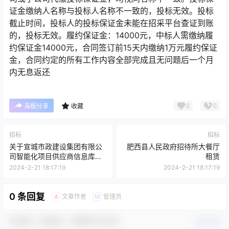
证金缴纳人名称与投标人名称不一致的，投标无效。投标
截止时间，投标人的投标保证金未能在招采平台查证到账
的，投标无效。履约保证金：14000元，中标人需缴纳履
约保证金14000元，合同签订前15天内缴纳1万元履约保证
金，合同约定的所有工作内容全部完成且无问题后一个月
内无息返还
0
0
海报分享
收藏
招标
招标
关于宣城市政建设集团有限公
肥西县人民政府招待所大餐厅
司智能化项目供应商信息库征
租赁
集的公告
2024-2-21 18:17:19
2024-2-21 18:17:19
0 条回复
文章作者
管理员
A
M
欢迎您，新朋友，感谢参与互动！
确认修改