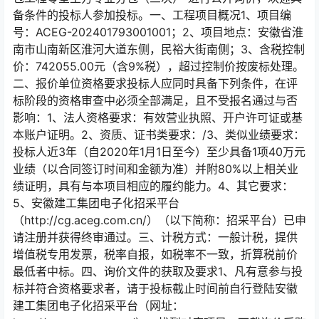
备条件的投标人参加投标。一、工程项目概况1、项目编
号：ACEG-202401793001001；2、项目地点：安徽省淮
南市山南新区淮河大道东侧，民裕大街南侧；3、含税控制
价：742055.00元（含9%税），超过控制价按废标处理。
二、报价单位资格要求投标人应同时具备下列条件，在评
标阶段的资格审查中必须全部满足，且不受报名通过与否
影响：1、法人资格要求：有效营业执照、开户许可证或基
本账户证明。2、资质、证书类要求：/3、类似业绩要求：
投标人近3年（自2020年1月1日至今）至少具备1项40万元
业绩（以合同签订时间和金额为准）并附80%以上相关业
绩证明，具有与本项目相应的履约能力。4、其它要求：
5、安徽建工集团电子化招采平台
（http://cg.aceg.com.cn/）（以下简称：招采平台）已申
请注册并获得终审通过。三、计税方式：一般计税，提供
增值税专用发票，税率自报，如税率不一致，折算税前价
最低者中标。四、询价文件的获取及要求1、凡有意参与投
标并符合资格要求者，请于投标截止时间前自行登陆安徽
建工集团电子化招采平台（网址：