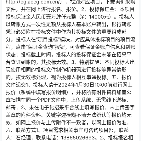
http://cg.aceg.com.cn/），找到对应项目，下载询价采购
文件，并在网上进行报名、报价。2、投标保证金：本项目
投标保证金人民币壹万肆仟元整（¥：14000元）。投标人
以转账方式一次性足额从投标人基本账户转出，银行转账
凭证必须附在投标文件中作为其投标文件的重要组成部
分。投标人在“项目投标”模块，对应具体投标项目的项目流
程，点击“保证金查询”按钮，可查看保证金账户信息和到账
状态；投标截止时间，投标人的投标保证金未能在招采平
台查证到账的，其投标无效。3、特别提醒：不同投标人出
现使用相同的投标文件制作机器码进行投标等异常情形
的，按无效标处理，视为投标人相互串通投标。五、报价
文件递交1、投标人请于2024年1月30日10:00前进行网上
报价（系统中填写报价明细），并将所有附件资料加盖公
章扫描在同一个PDF文件中，上传系统，无需线下送标、
邮寄；2、未在电子化招采平台线上填写报价、未上传签字
盖章的附件资料、关键字迹模糊不清无法辨认等报价均无
效，如网上报价与上传附件不一致者，以网上报价为准。
六、联系方式1、项目需求相关事宜可咨询项目部，联系
人：石经理，联系电话：13865026693。2、投标报名相