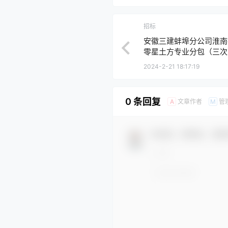
招标
安徽三建蚌埠分公司淮南拓
零星土方专业分包（三次
2024-2-21 18:17:19
0 条回复
文章作者
管
A
M
欢迎您，新朋友，感谢