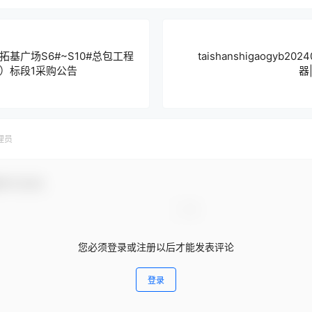
基广场S6#~S10#总包工程
taishanshigaogyb
）标段1采购公告
器|
理员
参与互动！
您必须登录或注册以后才能发表评论
登录