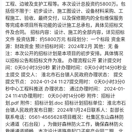
工程、边坡及支护工程等。本次设计总投资约5800万。包
括但不限于：初步设计、施工图设计、设备材料采购、工
程施工、验收、最终交付，以及保修期内的全包维保服务
等完成本项目所有功能的设计施工总承包，具体见招标文
件及合同。 招标内容：设计、施工的全部内容，详见招标
文件 投资估算：约5800万元 标段划分：一个标段 资金来
源：财政资金 预计招标时间：2024年2月 其他：无 备
注：本次公开的招标计划是本项目的初步安排。具体情况
以招标公告和招标文件为准。 办理流程公开 累计提交时
间：0天0小时3分0秒 累计办理时间：0天0小时14分0秒业
主提交 提交人： 淮北市石台镇人民政府办理状态： 提交
提交节点： 2024-01-24 11:27提交用时： 0天0小时3分0
秒中心工程科推送 办理状态： 通过办理时间： 2024-01-
24 11:41办理用时： 0天0小时14分0秒 附件：招标计
划.pdf 附件：招标计划.doc 招标计划招标单位：淮北市石
台镇人民政府发布日期：2024年1月24日联系人：彭部长
联系电话：0561-4565628项目概况：杜集区东山森林防
火通道（石台段），为做好森林防火工作，确保森林防火
救援通道顺畅，本次设计道路南起口子窖产业园二期，北