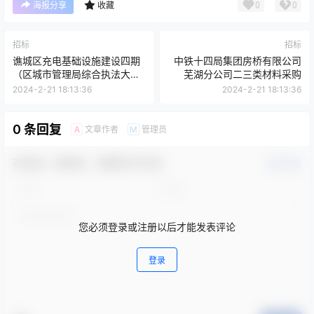
0
0
海报分享
收藏
招标
招标
谯城区充电基础设施建设四期
中铁十四局集团房桥有限公司
（区城市管理局综合执法大队
芜湖分公司二三类材料采购
等）亳州市谯城区充电基础设
2024-2-21 18:13:36
2024-2-21 18:13:36
施建设四期（区城市管理局综
合执法大队等）答疑澄清文件
0 条回复
文章作者
管理员
A
M
欢迎您，新朋友，感谢参与互动！
确认修改
您必须登录或注册以后才能发表评论
登录