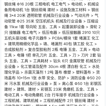
钢丝绳 Ф16 20根 三相电机 电工电气 > 电动机 > 机械设
备用电动机 1台 钢丝缆绳 建材 > 设施及施工材料 > 钢丝
绳 3*4 20米 透明软管 机械及行业设备 > 气动元件 > 气
动软管 Ф25 35米 空压机机头 机械及行业设备 > 压缩设
备 11kw 1套 导向轮 五金、工具 > 起重装卸设备 > 滑轮 2
只 接触器 电工电气 > 低压电器 > 低压接触器 2910 10只
五机头驱动板 电子元器件 > PCBA/模块 1套 堵漏王 化工
> 建筑用精细化学品 > 填、堵漏剂 40包 铸工胶 化工 >
合成胶粘剂 > 复合型胶粘剂 2瓶 电锤 五金、工具 > 电动
工具 > 电锤 1把 单孔刀片 五金、工具 > 刀 > 刀片 2套 钻
头 五金、工具 > 工具耗材 > 钻头 6只 金属软管 机械及行
业设备 > 化工管道及配件 30cm 4根 漂白粉 化工 > 水处
理化学品 > 杀菌灭藻剂 1 2吨 篷布 橡塑 > 塑料篷布 > 货
场盖布 10*15m 1张 水带 安全、防护 > 消防设备 Ф50 20
米 污水泵 机械及行业设备 > 泵 > 离心泵 Ф50 1台 彩钢瓦
建材 > 建筑、建材 > 彩钢瓦 23米 角磨机 五金、工具 >
电动工具 > 电动角磨机 2台 行车接手 机械及行业设备 >
工程机械、建筑机械 > 工程机械配件 2只 钢丝绳 建材 >