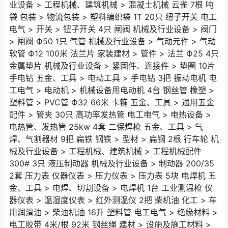
业设备 > 工程机械、建筑机械 > 混凝土机械 云雀 7根 吨
袋 包装 > 物流包装 > 塑料编织袋 1T 20只 纽子开关 电工
电气 > 开关 > 钮子开关 4只 闸阀 机械及行业设备 > 阀门
> 闸阀 Ф50 1只 气管 机械及行业设备 > 气动元件 > 气动
软管 Ф12 100米 法兰片 家装建材 > 管件 > 法兰 Ф25 4只
金属垫片 机械及行业设备 > 紧固件、连接件 > 垫圈 10片
手电钻 五金、工具 > 电动工具 > 手电钻 3把 振动电机 电
工电气 > 电动机 > 机械设备用电动机 4台 钢丝管 橡塑 >
塑料管 > PVC管 Ф32 66米 卡箍 五金、工具 > 通用五金
配件 > 管夹 30只 高功率发热管 电工电气 > 电热设备 >
电热管、发热管 25kw 4套 二保焊枪 五金、工具 > 气
焊、气割器材 9把 扁铁 钢铁 > 型材 > 扁钢 2根 行车轮 机
械及行业设备 > 工程机械、建筑机械 > 工程机械配件
300# 3只 液压制动器 机械及行业设备 > 制动器 200/35
2套 压力表 仪器仪表 > 压力仪表 > 压力表 5块 电焊机 五
金、工具 > 电焊、切割设备 > 电焊机 1台 工业测温枪 仪
器仪表 > 温湿度仪表 > 红外测温仪 2把 柴机油 化工 > 车
用润滑油 > 柴油机油 16升 塑料管 电工电气 > 绝缘材料 >
电工胶带 4米/根 92米 钢丝绳 建材 > 设施及施工材料 >