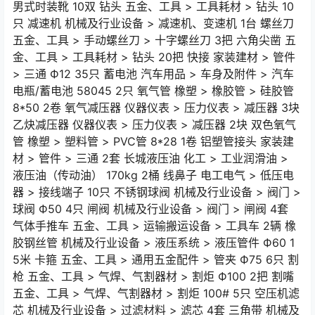
男式时装靴 10双 钻头 五金、工具 > 工具耗材 > 钻头 10
只 减速机 机械及行业设备 > 减速机、变速机 1台 螺丝刀
五金、工具 > 手动螺丝刀 > 十字螺丝刀 3把 六角尖凿 五
金、工具 > 工具耗材 > 钻头 20把 快接 家装建材 > 管件
> 三通 Ф12 35只 蓄电池 汽车用品 > 车身及附件 > 汽车
电瓶/蓄电池 58045 2只 氧气管 橡塑 > 橡胶管 > 硅胶管
8*50 2卷 氧气减压器 仪器仪表 > 压力仪表 > 减压器 3块
乙炔减压器 仪器仪表 > 压力仪表 > 减压器 2块 双色氧气
管 橡塑 > 塑料管 > PVC管 8*28 1卷 铝塑管接头 家装建
材 > 管件 > 三通 2套 长城液压油 化工 > 工业润滑油 >
液压油（传动油） 170kg 2桶 线鼻子 电工电气 > 低压电
器 > 接线端子 10只 不锈钢球阀 机械及行业设备 > 阀门 >
球阀 Ф50 4只 闸阀 机械及行业设备 > 阀门 > 闸阀 4套
气体手推车 五金、工具 > 运输搬运设备 > 工具车 2辆 橡
胶钢丝管 机械及行业设备 > 液压系统 > 液压管件 Ф60 1
5米 卡箍 五金、工具 > 通用五金配件 > 管夹 Ф75 6只 割
枪 五金、工具 > 气焊、气割器材 > 割炬 Ф100 2把 割嘴
五金、工具 > 气焊、气割器材 > 割炬 100# 5只 空压机滤
芯 机械及行业设备 > 过滤材料 > 滤芯 4套 三角带 机械及