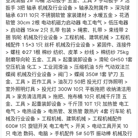
业润滑脂 2# 10桶 活动扳手 五金、工具 > 手动扳手 > 活
扳手 3把 轴承 机械及行业设备 > 轴承及附属件 > 深沟球
轴承 6311 10只 不锈钢软管 家装建材 > 水暖五金 > 花洒
软管 30cm 2根 电动机磁力启动器 电工电气 > 低压电器
> 启动器 15kw 2只 扎带 包装 > 绳索、扎带 > 束线带 2
捆 钩轮 机械及行业设备 > 工程机械、建筑机械 > 工程机
械配件 1 5*3 1只 丝杆 机械及行业设备 > 紧固件、连接件
> 螺柱 Ф27 1根 棉纱 纺织、皮革 > 纱线 > 棉纺纱 75kg
耐磨导向轮 五金、工具 > 起重装卸设备 > 滑轮 GH50 1套
空压机油 化工 > 工业润滑油 > 压缩机油 5升 气动双法兰
蝶阀 机械及行业设备 > 阀门 > 蝶阀 350# 1套 铲刀 五
金、工具 > 匠作工具 > 油灰刀 50把 投光灯 灯饰照明 >
室外照明灯具 > 投光灯 300W 10只 平板拖把 收纳清洁用
具 > 家务清洁用具 > 拖把、拖布桶 10只 机械千斤顶 五
金、工具 > 起重装卸设备 > 千斤顶 10T 1只 加热管 电工
电气 > 电热设备 > 电热管、发热管 散热片 4套 行车轮 机
械及行业设备 > 工程机械、建筑机械 > 工程机械配件
600# 1只 旋钮开关 电工电气 > 开关 > 电动工具开关 10
只 电池 数码、电脑 > 手机配件 5# 50节 振动棒 机械及行