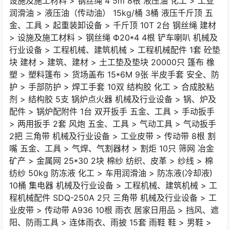
设施及施工材料 > 钢丝绳 4 5m 8根 液压油 化工 > 工业
润滑油 > 液压油（传动油） 15kg/桶 3桶 液压千斤顶 五
金、工具 > 起重装卸设备 > 千斤顶 10T 2台 钢丝绳 建材
> 设施及施工材料 > 钢丝绳 Ф20*4 4根 铲车喇叭 机械及
行业设备 > 工程机械、建筑机械 > 工程机械配件 1套 砼垫
块 建材 > 建筑、建材 > 土工垫及垫块 20000只 篷布 橡
塑 > 塑料篷布 > 货场盖布 15*6M 9张 半皮手套 安全、防
护 > 手部防护 > 焊工手套 10双 结构胶 化工 > 合成胶粘
剂 > 结构胶 5支 锅炉点火器 机械及行业设备 > 锅、炉及
配件 > 锅炉配附件 1台 双开扳手 五金、工具 > 手动扳手
> 两用扳手 2套 风炮 五金、工具 > 气动工具 > 气动扳手
2把 三角带 机械及行业设备 > 工业皮带 > 传动带 8根 割
嘴 五金、工具 > 气焊、气割器材 > 割炬 10只 筛网 冶金
矿产 > 金属网 25*30 2块 棉纱 纺织、皮革 > 纱线 > 棉
纺纱 50kg 防冻液 化工 > 车用润滑油 > 防冻液(冷却液)
10桶 集电器 机械及行业设备 > 工程机械、建筑机械 > 工
程机械配件 SDQ-250A 2只 三角带 机械及行业设备 > 工
业皮带 > 传动带 A936 10根 雨衣 居家日用品 > 挡风、遮
阳、防雨工具 > 连体雨衣、雨披 15套 雨鞋 鞋 > 男鞋 >