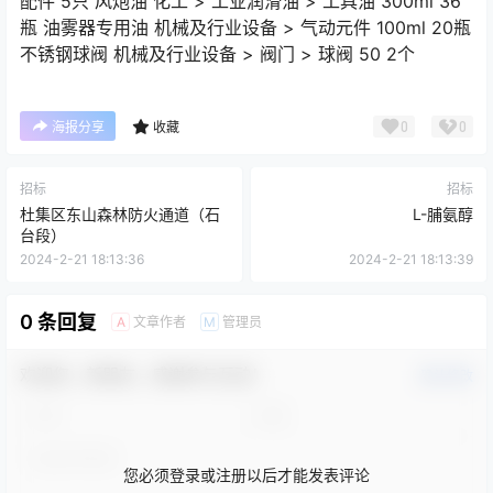
配件 5只 风炮油 化工 > 工业润滑油 > 工具油 300ml 36
瓶 油雾器专用油 机械及行业设备 > 气动元件 100ml 20瓶
不锈钢球阀 机械及行业设备 > 阀门 > 球阀 50 2个
0
0
海报分享
收藏
招标
招标
杜集区东山森林防火通道（石
L-脯氨醇
台段）
2024-2-21 18:13:36
2024-2-21 18:13:39
0 条回复
文章作者
管理员
A
M
欢迎您，新朋友，感谢参与互动！
确认修改
您必须登录或注册以后才能发表评论