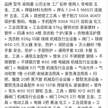
品牌 型号 采购量 公司主体 工厂名称 使用人 导电咀 五
金、工具 > 焊接材料与附件 > 焊头 1 2*4 5 1665只 连接
杆 五金、工具 > 其他钳工工具 > 管子割刀 500A 404只
保护套 数码、电脑 > 手机配件 500A 152只 齿轮油 化工
> 工业润滑油 > 工业齿轮油 57kg 镀锌对丝 家装建材 >
管件 > 四通 Ф50 4根 洗衣粉 个护/家清 > 衣物清洁护理
> 洗衣粉 928g 10袋 球阀 机械及行业设备 > 阀门 > 球阀
Ф50 2只 灭火器 安全、防护 > 消防设备 > 灭火器材 7瓶
手套 安全、防护 > 手部防护 > 通用手套 63双 卡箍 五
金、工具 > 通用五金配件 > 管夹 2只 不锈钢管 钢铁 > 不
锈钢管 > 不锈钢方管 Ф50 3根 电磁阀 机械及行业设备 >
阀门 > 电磁阀 5只 气管 机械及行业设备 > 气动元件 > 气
动软管 1卷 小扫把 收纳清洁用具 > 家务清洁用具 > 扫
把、簸箕 20把 蒸汽管 机械及行业设备 > 整熨洗涤设备 >
整熨洗涤设备配件 Ф30 137米 焊接弯头 家装建材 > 管件
> 弯头 Ф50 10只 脚轮 五金、工具 > 脚轮 10寸 40只 振
器阀门 机械及行业设备 > 阀门 DN25 2只 电镐 五金、工
具 > 电动工具 > 电镐 2把 黄油 化工 > 工业润滑油 > 工