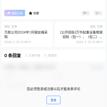
0
0
海报分享
收藏
招标
甘肃
招标
甘肃
万胜公司2024年1月钢丝绳采
[公开招标]万华起重设备框架
购
招标（包一）、（包二）、
（包三）
2024-2-22 15:38:11
2024-2-22 15:38:11
0 条回复
文章作者
管理员
A
M
欢迎您，新朋友，感谢参与互动！
确认修改
您必须登录或注册以后才能发表评论
登录