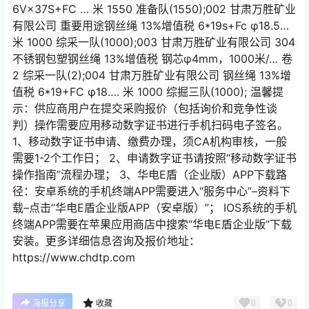
6V×37S+FC … 米 1550 准备队(1550);002 甘肃万胜矿业
有限公司 重要用途钢丝绳 13%增值税 6*19s+Fc φ18.5…
米 1000 综采一队(1000);003 甘肃万胜矿业有限公司 304
不锈钢包塑钢丝绳 13%增值税 钢芯φ4mm，1000米/… 卷
2 综采一队(2);004 甘肃万胜矿业有限公司 钢丝绳 13%增
值税 6*19+FC φ18…. 米 1000 综掘三队(1000); 温馨提
示：供应商用户在提交采购报价（包括询价和竞争性谈
判）操作需要应用移动数字证书进行手机扫码电子签名。
1、移动数字证书申请、缴费办理，须CA机构审核，一般
需要1-2个工作日； 2、申请数字证书请按照“移动数字证书
操作指南”流程办理； 3、华电E盾（企业版）APP下载路
径：安卓系统的手机终端APP需要进入“服务中心”–资料下
载–点击“华电E盾企业版APP（安卓版）”； IOS系统的手机
终端APP需要在苹果应用商店中搜索“华电E盾企业版”下载
安装。更多详细信息咨询及报价地址：
https://www.chdtp.com
0
0
海报分享
收藏