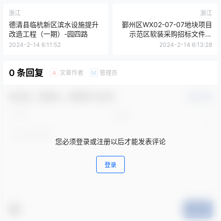
浙江
浙江
德清县临杭新区滨水设施提升
鄞州区WX02-07-07地块项目
改造工程（一期）-园四路
示范区软装采购招标文件澄
清、修改文件（一）
2024-2-14 6:11:52
2024-2-14 6:13:28
0 条回复
文章作者
管理员
A
M
欢迎您，新朋友，感谢参与互动！
确认修改
您必须登录或注册以后才能发表评论
登录
提交