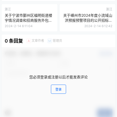
浙江
浙江
关于宁波市鄞州区福明街道楼
关于嵊州市2024年度小流域山
宇情况调查和招商服务外包项
洪预报预警项目的公开招标公
目的公开招标公告[宁波名诚招
告[绍兴宏禹项目管理咨询有限
2024-2-14 6:11:04
2024-2-14 6:12:42
标代理有限公司]
公司]
0 条回复
文章作者
管理员
A
M
欢迎您，新朋友，感谢参与互动！
确认修改
您必须登录或注册以后才能发表评论
登录
提交