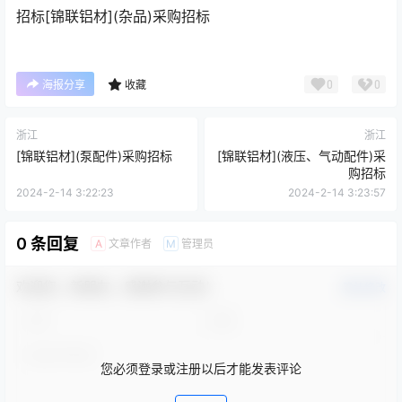
招标
[锦联铝材](杂品)采购招标
0
0
海报分享
收藏
浙江
浙江
[锦联铝材](泵配件)采购招标
[锦联铝材](液压、气动配件)采
购招标
2024-2-14 3:22:23
2024-2-14 3:23:57
0 条回复
文章作者
管理员
A
M
欢迎您，新朋友，感谢参与互动！
确认修改
您必须登录或注册以后才能发表评论