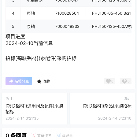
3
机械密封
7000017647
FHJ150-125-450A 316L
4
泵轴
7100028504
FHJ100-65-450 3cr13
5
泵轴
7000049832
FHJ150-125-450A材质
项目进度
2024-02-10
当前信息
招标
[锦联铝材](泵配件)采购招标
0
0
海报分享
收藏
浙江
浙江
[锦联铝材](通用阀及配件)采购
[锦联铝材](杂品)采购招标
招标
2024-2-14 3:21:35
2024-2-14 3:23:10
0 条回复
文章作者
管理员
A
M