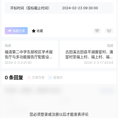
开标时间（投标截止时间）
2024-02-23 09:30:00
海报分享
收藏
福建
福建
福清第二中学东部校区学术报
古田溪古田县平湖唐宦村、唐
告厅与多功能报告厅配套设施
宦村至端上村、端上村、端上
采购项目公开招标招标公告
村至达才村、平湖镇河道治理
2024-2-3 4:21:50
2024-2-3 17:33:04
项目勘察设计
0 条回复
文章作者
管理员
A
M
欢迎您，新朋友，感谢参与互动！
确认修改
您必须登录或注册以后才能发表评论