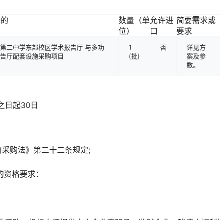
标的
数量（单
允许进
简要需求或
位）
口
要求
第二中学东部校区学术报告厅 与多功
1
否
详见方
告厅配套设施采购项目
(批)
案及参
数。
之日起30日
府采购法》第二十二条规定;
的资格要求：