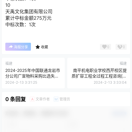
10
天禹文化集团有限公司
累计中标金额
275
万元
中标次数：1次
0
0
海报分享
收藏
福建
福建
2024-2025年中国联通龙岩市
南平机电职业学校西芹校区提
分公司广宣物料采购比选失败
质扩容工程全过程工程咨询[变
公告
更公告]
2024-2-13 3:31:25
2024-2-13 3:33:04
0 条回复
文章作者
管理员
A
M
欢迎您，新朋友，感谢参与互动！
确认修改