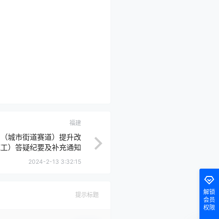
福建
目（城市街道赛道）提升改
施工）答疑纪要及补充通知
（一）
2024-2-13 3:32:15
解锁
提示标题
会员
权限