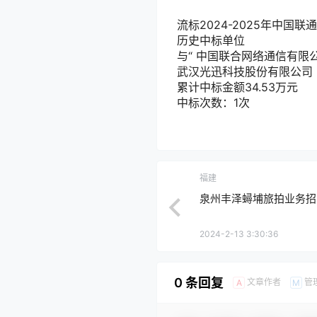
流标
2024-2025年中
历史中标单位
与“
中国联合网络通信有限
武汉光迅科技股份有限公司
累计中标金额
34.53
万元
中标次数：1次
福建
泉州丰泽蟳埔旅拍业务招
2024-2-13 3:30:36
0 条回复
文章作者
管
A
M