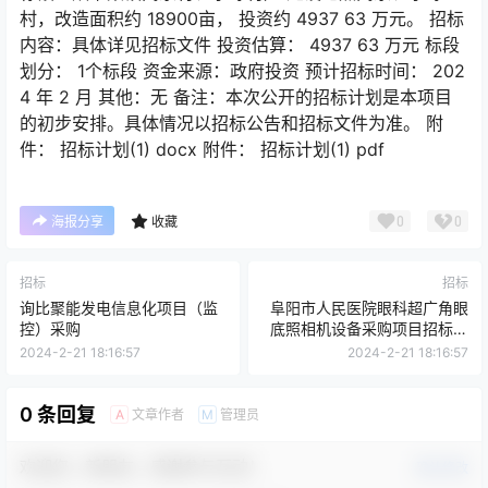
村，改造面积约 18900亩， 投资约 4937 63 万元。 招标
内容：具体详见招标文件 投资估算： 4937 63 万元 标段
划分： 1个标段 资金来源：政府投资 预计招标时间： 202
4 年 2 月 其他：无 备注：本次公开的招标计划是本项目
的初步安排。具体情况以招标公告和招标文件为准。 附
件： 招标计划(1) docx 附件： 招标计划(1) pdf
0
0
海报分享
收藏
招标
招标
询比聚能发电信息化项目（监
阜阳市人民医院眼科超广角眼
控）采购
底照相机设备采购项目招标公
告
2024-2-21 18:16:57
2024-2-21 18:16:57
0 条回复
文章作者
管理员
A
M
欢迎您，新朋友，感谢参与互动！
确认修改