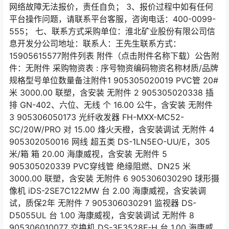
网络故障无法报价，责任自负； 3、报价过程中如有任何
平台操作问题，请联系平台客服，咨询电话：400-0099-
555； 七、联系方式采购单位：淮北矿业股份有限公司信
息开发分公司地址：联系人：王先生联系方式：
15905615577附件列表 附件（点击附件名称下载）公告附
件：无附件 采购物资表 : 序号物资编码物资名称材质/品牌
规格型号单位数量备注附件1 905305020019 PVC管 20#
米 3000.00 联塑，含安装 无附件 2 905305020338 插
排 GN-402、六位、无线 个 16.00 公牛，含安装 无附件
3 905306050173 光纤收发器 FH-MXX-MC52-
SC/20W/PRO 对 15.00 烽火天橙，含安装调试 无附件 4
905302050016 网线 超五类 DS-1LN5EO-UU/E，305
米/箱 箱 20.00 海康威视，含安装 无附件 5
905305020339 PVC穿线管 绝缘阻燃、DN25 米
3000.00 联塑，含安装 无附件 6 905306030290 球形摄
像机 iDS-2SE7C122MW 台 2.00 海康威视，含安装调
试，质保2年 无附件 7 905306030291 监视器 DS-
D5055UL 台 1.00 海康威视，含安装调试 无附件 8
905306010077 交换机 DS-3E3528F-H 台 1.00 海康威