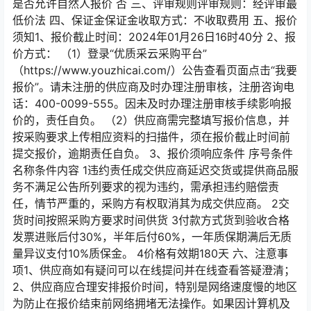
是否允许自然人报价 否 三、评审规则评审规则：经评审最
低价法 四、保证金保证金收取方式：不收取费用 五、报价
须知1、报价截止时间：2024年01月26日16时40分 2、报
价方式： （1）登录“优质采云采购平台”
（https://www.youzhicai.com/）公告查看页面点击“我要
报价”。请未注册的供应商及时办理注册审核，注册咨询电
话：400-0099-555。因未及时办理注册审核手续影响报
价的，责任自负。 （2）供应商需完整填写报价信息，并
按采购要求上传相应资料的扫描件，须在报价截止时间前
提交报价，逾期责任自负。 3、报价须响应条件 序号条件
名称条件内容 1违约责任成交供应商延迟交货或提供商品服
务不满足公告所列要求的视为违约，需承担违约赔偿责
任，情节严重的，采购方有权取消其为成交供应商。 2交
货时间按照采购方要求时间供货 3付款方式货到验收合格
发票进账后付30%，半年后付60%，一年质保期满后无质
量异议支付10%质保金。 4价格有效期180天 六、注意事
项1、供应商如有疑问可以在线提问并在线查看答疑澄清；
2、供应商应合理安排报价时间，特别是网络速度慢的地区
为防止在报价结束前网络拥堵无法操作。如果因计算机及