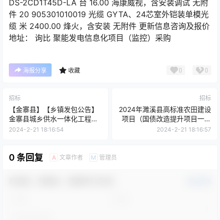
DS-2CD1T45D-LA 台 16.00 海康威视，含安装调试 无附
件 20 905301010019 光缆 GYTA、24芯室外铠装单模光
缆 米 2400.00 烽火，含安装 无附件 更新信息咨询及报价
地址： 询比 聚能发电信息化项目（监控）采购
0
0
海报分享
收藏
招标
招标
【金寨县】【乡镇发包公告】
2024年濉溪县高标准农田建设
金寨县城乡供水一体化工程可
项目（国债改造提升项目一标
行性研究报告编制服务采购项
段：双堆集镇高家村、李圩
2024-2-21 18:16:54
2024-2-21 18:16:57
目竞争性谈判公告
村）
0 条回复
文章作者
管理员
A
M
欢迎您，新朋友，感谢参与互动！
确认修改