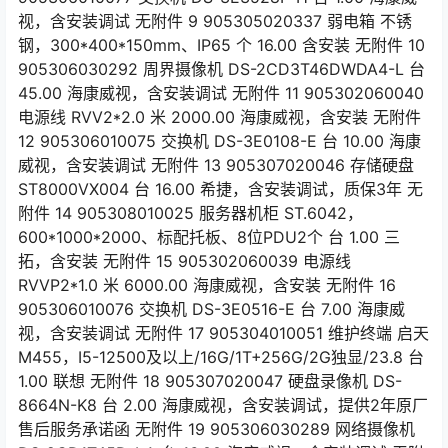
视，含安装调试 无附件 9 905305020337 弱电箱 不锈
钢，300*400*150mm、IP65 个 16.00 含安装 无附件 10
905306030292 周界摄像机 DS-2CD3T46DWDA4-L 台
45.00 海康威视，含安装调试 无附件 11 905302060040
电源线 RVV2*2.0 米 2000.00 海康威视，含安装 无附件
12 905306010075 交换机 DS-3E0108-E 台 10.00 海康
威视，含安装调试 无附件 13 905307020046 存储硬盘
ST8000VX004 台 16.00 希捷，含安装调试，质保3年 无
附件 14 905308010025 服务器机柜 ST.6042，
600*1000*2000、标配托板、8位PDU2个 台 1.00 三
拓，含安装 无附件 15 905302060039 电源线
RVVP2*1.0 米 6000.00 海康威视，含安装 无附件 16
905306010076 交换机 DS-3E0516-E 台 7.00 海康威
视，含安装调试 无附件 17 905304010051 维护终端 启天
M455，I5-12500及以上/16G/1T+256G/2G独显/23.8 台
1.00 联想 无附件 18 905307020047 硬盘录像机 DS-
8664N-K8 台 2.00 海康威视，含安装调试，提供2年原厂
售后服务承诺函 无附件 19 905306030289 网络摄像机