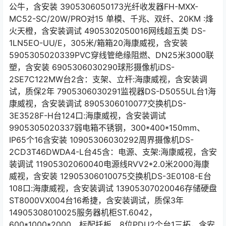
公牛，含安装 3905306050173光纤收发器FH-MXX-
MC52-SC/20W/PRO对15 单模、千兆、双纤、20KM :烽
火天橙，含安装调试 4905302050016网线超五类 DS-
1LN5EO-UU/E，305米/箱箱20海康威视，含安装
5905305020339PVC穿线管绝缘阻燃、DN25米3000联
塑，含安装 6905306030290球形摄像机iDS-
2SE7C122MW台2含：支架、立杆:海康威视，含安装调
试，质保2年 7905306030291监视器DS-D5055UL台1海
康威视，含安装调试 8905306010077交换机DS-
3E3528F-H台124口:海康威视，含安装调试
9905305020337弱电箱不锈钢，300*400*150mm、
IP65个16含安装 10905306030292周界摄像机DS-
2CD3T46DWDA4-L台45含：电源、支架:海康威视，含安
装调试 11905302060040电源线RVV2*2.0米2000海康
威视，含安装 12905306010075交换机DS-3E0108-E台
108口:海康威视，含安装调试 13905307020046存储硬盘
ST8000VX004台16希捷，含安装调试，质保3年
14905308010025服务器机柜ST.6042，
600*1000*2000、标配托板、8位PDU2个台1三拓，含安