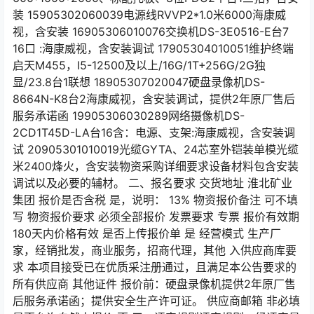
装 15905302060039电源线RVVP2*1.0米6000海康威
视，含安装 16905306010076交换机DS-3E0516-E台7
16口 :海康威视，含安装调试 17905304010051维护终端
启天M455，I5-12500及以上/16G/1T+256G/2G独
显/23.8台1联想 18905307020047硬盘录像机DS-
8664N-K8台2海康威视，含安装调试，提供2年原厂售后
服务承诺函 19905306030289网络摄像机DS-
2CD1T45D-LA台16含：电源、支架:海康威视，含安装调
试 20905301010019光缆GYTA、24芯室外铠装单模光缆
米2400烽火，含安装物资采购详细要求设备材料包含安装
调试以及必要的辅材。 二、报名要求 交货地址 淮北矿业
集团 报价是否含税 是，说明： 13% 物资报价备注 可不填
写 物资报价要求 必须全部报价 发票要求 专票 报价有效期
180天内价格有效 是否上传报价单 是 经营模式 生产厂
家，经销批发，商业服务，招商代理，其他 入供应商库要
求 本项目接受已在优质采注册通过，且满足本公告要求的
所有供应商 其他证件 报价前：硬盘录像机提供2年原厂售
后服务承诺函；提供安全生产许可证。 供应商邮箱 非必填