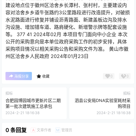
建设地点位于徽州区洽舍乡长潭村、张村村，主要建设内
容对洽舍乡乡道牛张路约3公里路段进行改造提升，对破损
水泥路面进行修复并铺设沥青路面、新建盖板边沟及排水
沟设施、增加错车道、路肩硬化、新增警示牌等配套设施
等。 377 41 2024年02月 本项目专门面向中小企业 本次
公开的采购意向是本单位政府采购工作的初步安排，具体
采购项目情况以相关采购公告和采购文件为准。 黄山市徽
州区洽舍乡人民政府 2024年01月23日
0
0
海报分享
收藏
招标
招标
合肥园博园城市更新片区二期
泗县公安局DNA实验室耗材采
第一批次建筑施工总承包
购项目
2024-2-21 18:16:38
2024-2-21 18:16:38
0 条回复
文章作者
管理员
A
M