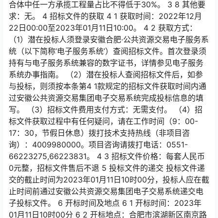
合体中任一方承揽工程量占比不得低于30%。 3 8 其他要
求：无。 4 招标文件的获取 4 1 获取时间：2022年12月
22日00:00至2023年01月11日10:00。 4 2 获取方式：
（1）潜在投标人须登录安徽合肥·公共资源交易电子服务系
统（以下简称’电子服务系统’）查阅招标文件。首次登录须
持有与电子服务系统兼容的数字证书，详情参见电子服务
系统办事指南。 （2）潜在投标人查阅招标文件后，如参
与投标，则须按本条第4 1款规定的招标文件获取时间内通
过安徽公共资源交易集团电子交易系统完成投标信息的填
写。 （3）招标文件费用支付方式：无需支付。 （4）招
标文件获取过程中有任何疑问，请在工作时间（9：00-
17：30，节假日休息）拨打技术支持热线（非项目咨
询）：4009980000。项目咨询请拨打电话：0551-
66223275,66223831。 4 3 招标文件价格：每套人民币
0元整，招标文件售后不退 5 投标文件的递交 投标文件递
交的截止时间为2023年01月11日10时00分，投标人应在截
止时间前通过安徽公共资源交易集团电子交易系统递交电
子投标文件。 6 开标时间及地点 6 1 开标时间：2023年
01月11日10时00分 6 2 开标地点：合肥市滨湖新区南京路