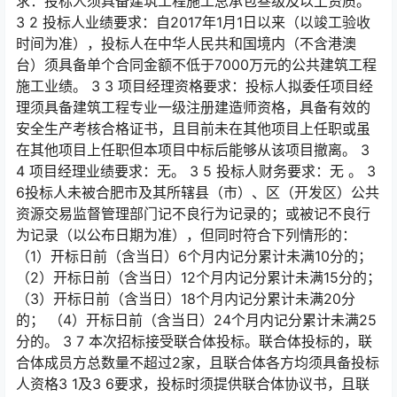
求：投标人须具备建筑工程施工总承包叁级及以上资质。
3 2 投标人业绩要求：自2017年1月1日以来（以竣工验收
时间为准），投标人在中华人民共和国境内（不含港澳
台）须具备单个合同金额不低于7000万元的公共建筑工程
施工业绩。 3 3 项目经理资格要求：投标人拟委任项目经
理须具备建筑工程专业一级注册建造师资格，具备有效的
安全生产考核合格证书，且目前未在其他项目上任职或虽
在其他项目上任职但本项目中标后能够从该项目撤离。 3
4 项目经理业绩要求：无。 3 5 投标人财务要求：无 。 3
6投标人未被合肥市及其所辖县（市）、区（开发区）公共
资源交易监督管理部门记不良行为记录的；或被记不良行
为记录（以公布日期为准），但同时符合下列情形的：
（1）开标日前（含当日）6个月内记分累计未满10分的；
（2）开标日前（含当日）12个月内记分累计未满15分的；
（3）开标日前（含当日）18个月内记分累计未满20分
的； （4）开标日前（含当日）24个月内记分累计未满25
分的。 3 7 本次招标接受联合体投标。联合体投标的，联
合体成员方总数量不超过2家，且联合体各方均须具备投标
人资格3 1及3 6要求，投标时须提供联合体协议书，且联