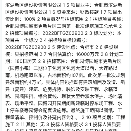
滨湖新区建设投资有限公司 1 5 项目业主：合肥市滨湖新
区建设投资有限公司 1 6 资金来源：财政拨款 1 7 项目出
资比例：100% 2 项目概况与招标范围 2 1 招标项目名称：
合肥园博园城市更新片区二期第一批次建筑施工总承包 2
2 招标项目编号：2022BFFGZ02900 2 3 标段划分：本
项目共一个标段 2 4 招标项目标段编号：
2022BFFGZ02900 2 5 建设地点：合肥市 2 6 建设规
模：见招标范围 2 7 合同估算价：16000万元 2 8 计划工
期：180日历天 2 9 招标范围：合肥园博园城市更新片区
（园博小镇）二期位于包河区包河大道以西，大连路以
南，机场跑道以东，占地面积约107亩。此次第一批次规划
建筑面积约4万㎡，具体内容包括既有建筑加固及改造、新
建（复建）建筑、危房拆除、装饰及安装工程、永临道
路、围墙围挡、综合管线、现状大型乔灌木保护、场地清
表、场地平整、园博园开园期间新建临时停车场工程、水
上停车楼等园博会配套设施等。最终施工范围以图纸、工
程量清单、控制价及补疑内容为准。 2 10 项目类别：工程
施工 2 11 其他：无 3 投标人资格要求 3 1 投标人资质要