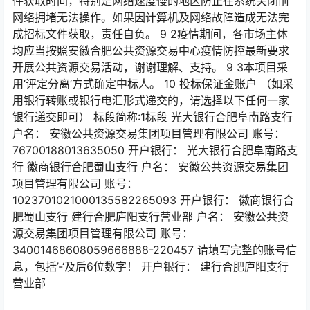
件获取时间，特别是网络速度慢的地区防止在系统关闭前
网络拥堵无法操作。如果因计算机及网络故障造成无法完
成招标文件获取，责任自负。 9 2疫情期间，各市场主体
均应当按照安徽合肥公共资源交易中心疫情防控最新要求
开展公共资源交易活动，谢谢理解、支持。 9 3本项目采
用’评定分离’方式确定中标人。 10 投标保证金账户 （如采
用银行转账或银行电汇形式递交的，请选择以下任何一家
银行递交即可） 标段简称:1标段 光大银行合肥阜南路支行
户名： 安徽公共资源交易集团项目管理有限公司 账号：
76700188013635050 开户银行： 光大银行合肥阜南路支
行 徽商银行合肥蜀山支行 户名： 安徽公共资源交易集团
项目管理有限公司 账号：
1023701021000135582265093 开户银行： 徽商银行合
肥蜀山支行 建行合肥庐阳支行营业部 户名： 安徽公共资
源交易集团项目管理有限公司 账号：
34001468608059666888-220457 请填写完整的账号信
息，包括’-‘及后6位数字！ 开户银行： 建行合肥庐阳支行
营业部