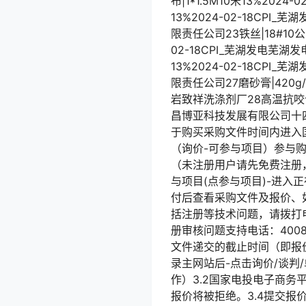
布|1*1.5M10米13%202
13%2024-02-18CPI_
限责任公司23铁丝|18#10公
02-18CPI_芜湖发电芜
13%2024-02-18CPI
限责任公司27磨砂膏|420g
岩致祥洗涤剂厂28高温抗咬合剂
昌博亚科技发展有限公司十
于购买采购文件时间内进入国家电
（询价-可参与项目）参与
（未注册用户请先免费注册
与项目(点参与项目)-进
付后查看采购文件及报价、
括注册等技术问题，请拨打电能易
册审核问题支持电话：40081
文件递交的截止时间（即报
录主网站后-点击询价/谈判
作）3.2国家电投电子商务
报价将被拒绝。3.4提交