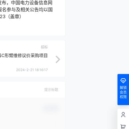
n）上公开发布，中国电力设备信息网
考。报名参与及相关公告均以国
1-23（盖章）
招标
科C形臂维修议价采购项目
2024-2-21 18:16:17
解锁
提示标题
会员
权限
确认修改