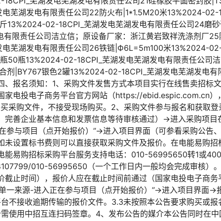
4-02-18CPI_芜湖发电芜湖发电有限责任公司21硅橡胶平面密封胶|TS
芜湖发电芜湖发电有限责任公司22防火布|1*1.5M20米13%2024-0
斤13%2024-02-18CPI_芜湖发电芜湖发电有限责任公司24磨砂膏|
湖发电有限责任公司洁立信；原设备厂家：浙江黄岩致祥洗涤剂厂25防火布
_芜湖发电芜湖发电有限责任公司26铁链|Ф6L=5m100米13%2024-0
/瓶50瓶13%2024-02-18CPI_芜湖发电芜湖发电有限责任
|BY767银色2罐13%2024-02-18CPI_芜湖发电芜湖
四、报名须知：1、采购文件发售方式本项目实行在线售卖招标
投电子商务平台官方网站（https://ebid.espic.com.
购买采购文件，不接受现场购买。2、采购文件参与报名和获取登
，完善企业基本信息和发票信息等待审核通过）→进入采购项目在“
入正在参与项目（点开始报价）”→进入项目界面（可参看采购公告
如未设置标书费则可以直接获取采购文件及报价。在电能易购招
购招标采购平台服务支持电话：010-56995650转1或400-8
07799/010-56995650（一个工作日内一般均会完成审核）
价截止时间），报价人应在截止时间前通过（国家电投电子商务
/单一来源-进入正在参与项目（点开始报价）”→进入项目界面
平台不接收逾期传输的报价文件。3.3未按照本公告要求购买或
报价需使用中招互连扫码签章。4、发布公告的媒介本公告同时在