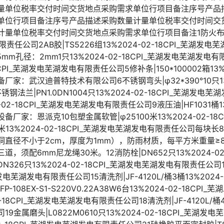
量单位税率交付时间交货地点采购需求单位行项目备注序号产品
单位行项目备注序号产品描述采购数量计量单位税率交付时间交
单位税率交付时间交货地点采购需求单位行项目备注1防火布|1*1.5
限责任公司2AB胶|TS5226组13%2024-02-18CPI_芜湖
=655mm孔径：2mm1只13%2024-02-18CPI_芜湖发电芜湖发
18CPI_芜湖发电芜湖发电有限责任公司5修补条|150*100002箱13%2
：武汉迪普特技术有限公司6不锈钢弯头|φ32*390°10只13%2
法兰|PN1.0DN1004只13%2024-02-18CPI_芜湖发
24-02-18CPI_芜湖发电芜湖发电有限责任公司9液压油|HF1031桶13
家：恩派克10包塑金属软管|φ25100米13%2024-02-1
米13%2024-02-18CPI_芜湖发电芜湖发电有限责任公司每块
直径不小于2cm，厚度为1mm），防雨材质，每平方米重量≥
须配6mm尼龙绳30米。12消防栓|DN652只13%2024-02
DN326只13%2024-02-18CPI_芜湖发电芜湖发电有限责任公司14
芜湖发电芜湖发电有限责任公司15清洗剂|JF-4120L/桶3桶13%2024
108EX-S1-S220V0.22A38W6台13%2024-02-18C
2-18CPI_芜湖发电芜湖发电有限责任公司18清洗剂|JF-4120L/桶4桶
金属磨头|L0822M0610只13%2024-02-18CPI_芜湖