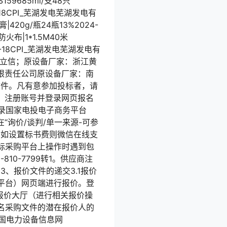
159685ml/支48只
2-18CPI_芜湖发电芜湖发电有
420g/瓶24瓶13%2024-
|1*1.5M40米
2-18CPI_芜湖发电芜湖发电有
公司洁立信；原设备厂家：浙江黄
发电有限责任公司原设备厂家：南
文件。凡有意参加投标者，请
cn），注册账号并登录网页报名
录国家电投电子商务平台
询价/谈判/单一来源-可参
、如设置标书费则微信在线支
标采购平台上操作时遇到包
10-7799转1。供应商注
。3、报价文件的递交3.1报价
平台）网页端进行报价。登
→报价大厅（进行相关报价操
报名采购文件的潜在报价人的
中国电力设备信息网