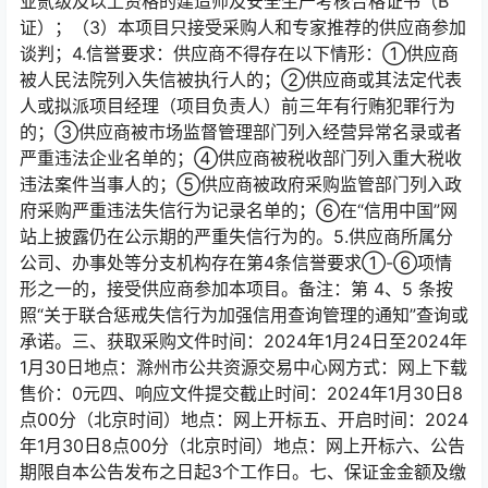
业贰级及以上资格的建造师及安全生产考核合格证书（B
证）；（3）本项目只接受采购人和专家推荐的供应商参加
谈判；4.信誉要求：供应商不得存在以下情形：①供应商
被人民法院列入失信被执行人的；②供应商或其法定代表
人或拟派项目经理（项目负责人）前三年有行贿犯罪行为
的；③供应商被市场监督管理部门列入经营异常名录或者
严重违法企业名单的；④供应商被税收部门列入重大税收
违法案件当事人的；⑤供应商被政府采购监管部门列入政
府采购严重违法失信行为记录名单的；⑥在“信用中国”网
站上披露仍在公示期的严重失信行为的。5.供应商所属分
公司、办事处等分支机构存在第4条信誉要求①-⑥项情
形之一的，接受供应商参加本项目。备注：第 4、5 条按
照“关于联合惩戒失信行为加强信用查询管理的通知”查询或
承诺。三、获取采购文件时间：2024年1月24日至2024年
1月30日地点：滁州市公共资源交易中心网方式：网上下载
售价：0元四、响应文件提交截止时间：2024年1月30日8
点00分（北京时间）地点：网上开标五、开启时间：2024
年1月30日8点00分（北京时间）地点：网上开标六、公告
期限自本公告发布之日起3个工作日。七、保证金金额及缴