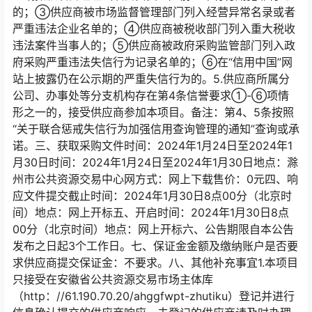
的；③供应商被市场监督管理部⻔列⼊经营异常名录或者
严重违法企业名单的；④供应商被税收部⻔列⼊重⼤税收
违法案件当事⼈的；⑤供应商被政府采购监管部⻔列⼊政
府采购严重违法失信⾏为记录名单的；⑥在“信⽤中国”⽹
站上披露仍在公⽰期的严重失信⾏为的。5.供应商所属分
公司、办事处等分⽀机构存在第4条信誉要求①-⑥项情
形之⼀的，接受供应商参加本项⽬。备注：第4、5条按照
“关于联合惩戒失信⾏为加强信⽤查询管理的通知”查询或承
诺。三、获取采购⽂件时间：2024年1⽉24⽇⾄2024年1
⽉30⽇时间：2024年1⽉24⽇⾄2024年1⽉30⽇地点：滁
州市公共资源交易中⼼⽹⽅式：⽹上下载售价：0元四、响
应⽂件提交截⽌时间：2024年1⽉30⽇8点00分（北京时
间）地点：⽹上开标五、开启时间：2024年1⽉30⽇8点
00分（北京时间）地点：⽹上开标六、公告期限⾃本公告
发布之⽇起3个⼯作⽇。七、保证⾦⾦额及缴纳账⼾是否要
求供应商提交保证⾦：不要求。⼋、其他补充事宜1.本项⽬
只接受在安徽省公共资源交易市场主体库
（http：//61.190.70.20/ahggfwpt-zhutiku）登记并进⾏