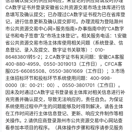
信息确认提交的供应商响应，未登记的供应商请及时办理
CA数字证书并登录安徽省公共资源交易市场主体库进⾏信
息填写及确认提交；已办理过CA数字证书视为已在省库登
记，进⾏信息更新及确认提交即可。办理流程为登陆滁州
市公共资源交易中⼼⽹>服务指南>办事指南中的“CA数字
证书和电⼦签章”及“市场主体登记”。相关服务电话：1.安徽
省公共资源交易市场主体库使⽤相关问题（系统登录、信
息登记、录⼊及提交、数字证书关联等）：010-
86483801转5-2；2.CA数字证书有关问题：安徽CA客服
400-880-4959、0550-3019013（⼯作⽇），CFCA客
服025-66085508、0550-3801669（⼯作⽇）；3.市场
主体招标环节和投标环节系统使⽤问题：400-998-
0000（8：00-21：00）、0550-3801701（⼯作⽇）。
因未及时通过CA数字证书登录省主体库对相关信息进⾏补
充完善并确认提交，导致⽆法响应的，责任⾃负。为保证
系统使⽤过程中产⽣的问题能够及时得到解决，请各主体
在⼯作时间进⾏主体信息登记、更新、响应⽂件制作等相
关操作。2.请供应商登录滁州市公共资源交易中⼼⽹站查
看参加本项⽬的程序。（具体操作步骤和程序请参⻅服务