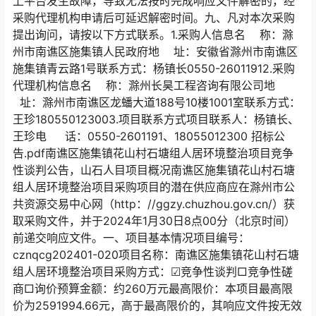
上平台发生故障，导致无法按时完成响应文件解密的，经
采购代理机构申请后可延迟解密时间。九、凡对本次采购
提出询问，请按以下方式联系。1.采购人信息名 称：滁
州市南谯区施集镇人民政府地 址：安徽省滁州市南谯区
施集镇青云路1号联系方式：杨镇长0550-26011912.采购
代理机构信息名 称：滁州长昊工程咨询有限公司地
址：滁州市南谯区龙蟠大道188号10楼1001室联系方式：
王珍180550123003.项目联系方式项目联系人：杨镇长、
王珍电 话：0550-2601191、18055012300 招标公
告.pdf南谯区施集镇花⼭村⽯塘组⼈居环境整治项⽬竞争
性谈判公告，⼭⽯⼈⽬项⽬概况南谯区施集镇花⼭村⽯塘
组⼈居环境整治项⽬采购项⽬的潜在供应商应在滁州市公
共资源交易中⼼⽹（http：//ggzy.chuzhou.gov.cn/）获
取采购⽂件，并于2024年1⽉30⽇8点00分（北京时间）
前递交响应⽂件。⼀、项⽬基本情况项⽬编号：
cznqcg202401-020项⽬名称：南谯区施集镇花⼭村⽯塘
组⼈居环境整治项⽬采购⽅式：☑竞争性谈判□竞争性磋
商□询价预算⾦额：约260万元最⾼限价：本项⽬最⾼限
价为2591994.66元，⾼于最⾼限价的，其响应⽂件按⽆效