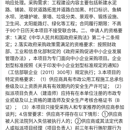
响应处理。采购需求：⼯程建设内容主要包括新建⽔泥
路、铺装、现状道路拓宽并道路⽩加⿊、村口标识、⻥鳞
⽔坝、池塘护坡、景墙、垃圾分类、景观亭、锻炼设施、
卫⽣间、太阳能路灯、绿化等⼯程；合同履⾏期限：不⾼
于90个⽇历天本项⽬不接受联合体。⼆、申请⼈的资格要
求：1.满⾜《中华⼈⺠共和国政府采购法》第⼆⼗⼆条规
定；2.落实政府采购政策需满⾜的资格要求：按照财政
部、⼯业和信息化部制定的《政府采购促进中小企业发展
管理办法》，本项⽬为专⻔⾯向中小企业采购项⽬。企业
划型标准按照《关于印发中小企业划型标准规定的通知》
（⼯信部联企业〔2011〕300号）规定执⾏；3.本项⽬的
特定资格要求：（1）供应商具有市政公⽤⼯程施⼯总承包
叁级及以上资质并具有有效期内的安全⽣产许可证；（2）
拟派项⽬负责⼈（建造师）应持有在本单位注册的市政专
业贰级及以上资格的建造师及安全⽣产考核合格证书（B
证）；（3）本项⽬只接受采购⼈和专家推荐的供应商参加
谈判；4.信誉要求：供应商不得存在以下情形：①供应商
被⼈⺠法院列⼊失信被执⾏⼈的；②供应商或其法定代表
⼈或拟派项⽬经理（项⽬负责⼈）前三年有⾏贿犯罪⾏为