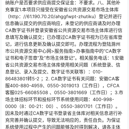
纳账户是否要求供应商提交保证金：不要求。八、其他补
充事宜1.本项目只接受在安徽省公共资源交易市场主体库
（http：//61.190.70.20/ahggfwpt-zhutiku）登记并进行
信息确认提交的供应商响应，未登记的供应商请及时办理
CA数字证书并登录安徽省公共资源交易市场主体库进行信
息填写及确认提交；已办理过CA数字证书视为已在省库登
记，进行信息更新及确认提交即可。办理流程为登陆滁州
市公共资源交易中心网>服务指南>办事指南中的“CA数字
证书和电子签章”及“市场主体登记”。相关服务电话：1.安徽
省公共资源交易市场主体库使用相关问题（系统登录、信
息登记、录入及提交、数字证书关联等）：010-
86483801转5-2 ；2. CA数字证书有关问题：安徽CA客
服400-880-4959、0550-3019013（工作日），CFCA
客服025-66085508 、0550-3801669（工作日）；3.市
场主体招标环节和投标环节系统使用问题：400-998-
0000（8：00-21：00）、0550-3801701（工作日）。
因未及时通过CA数字证书登录省主体库对相关信息进行补
充完善并确认提交，导致无法响应的，责任自负。为保证
系统使用过程中产生的问题能够及时得到解决，请各主体