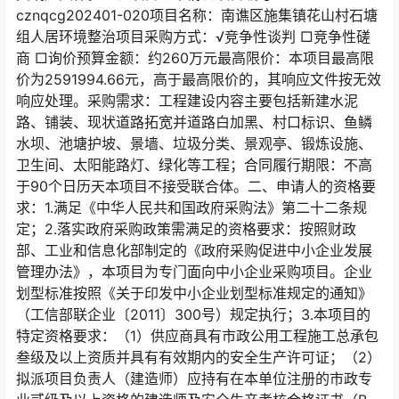
cznqcg202401-020项目名称：南谯区施集镇花山村石塘
组人居环境整治项目采购方式：√竞争性谈判 □竞争性磋
商 □询价预算金额：约260万元最高限价：本项目最高限
价为2591994.66元，高于最高限价的，其响应文件按无效
响应处理。采购需求：工程建设内容主要包括新建水泥
路、铺装、现状道路拓宽并道路白加黑、村口标识、鱼鳞
水坝、池塘护坡、景墙、垃圾分类、景观亭、锻炼设施、
卫生间、太阳能路灯、绿化等工程；合同履行期限：不高
于90个日历天本项目不接受联合体。二、申请人的资格要
求：1.满足《中华人民共和国政府采购法》第二十二条规
定；2.落实政府采购政策需满足的资格要求：按照财政
部、工业和信息化部制定的《政府采购促进中小企业发展
管理办法》，本项目为专门面向中小企业采购项目。企业
划型标准按照《关于印发中小企业划型标准规定的通知》
（工信部联企业〔2011〕300号）规定执行；3.本项目的
特定资格要求：（1）供应商具有市政公用工程施工总承包
叁级及以上资质并具有有效期内的安全生产许可证；（2）
拟派项目负责人（建造师）应持有在本单位注册的市政专