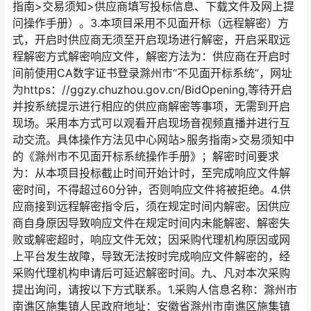
指南>交易须知>供应商填写投标信息、下载⽂件及⽹上提
问操作⼿册）。3.本项⽬采⽤不⻅⾯开标（远程解密）⽅
式，开启时供应商⽆须⾄开启现场进⾏解密，开启采取远
程解密⽅式解密响应⽂件，解密⽅法为：供应商在开启时
间前使⽤CA数字证书登录滁州市“不⻅⾯开标系统”，⽹址
为https：//ggzy.chuzhou.gov.cn/BidOpening,等待开启
并按系统提⽰进⾏相应的供应商解密等事项，⽆需到开启
现场。采⽤本⽅式可以观看开启现场⾳视频直播并进⾏互
动交流。具体操作⽅法⻅中⼼⽹站>服务指南>交易须知中
的《滁州市不⻅⾯开标系统操作⼿册》；解密时间要求
为：从本项⽬投标截⽌时间开始计时，⾄完成响应⽂件解
密时间，不得超过60分钟，否则响应⽂件将被拒绝。4.供
应商接到远程解密指令后，须在规定时间内解密。因供应
商⾃⾝原因导致响应⽂件在规定时间内未能解密、解密失
败或解密超时，响应⽂件⽆效；因采购代理机构原因或⽹
上平台发⽣故障，导致⽆法按时完成响应⽂件解密的，经
采购代理机构申请后可延迟解密时间。九、凡对本次采购
提出询问，请按以下⽅式联系。1.采购⼈信息名称：滁州市
南谯区施集镇⼈⺠政府地址：安徽省滁州市南谯区施集镇