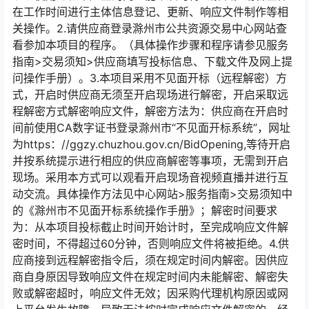
在工作时间进行主体信息登记、更新、响应文件制作等相
关操作。2.请供应商登录滁州市公共资源交易中心网站查
看参加本项目的程序。（具体操作步骤和程序请参见服务
指南>交易须知>供应商填写投标信息、下载文件及网上提
问操作手册）。3.本项目采用不见面开标（远程解密）方
式，开启时供应商无须至开启现场进行解密，开启采取远
程解密方式解密响应文件，解密方法为：供应商在开启时
间前使用CA数字证书登录滁州市“不见面开标系统”，网址
为https：//ggzy.chuzhou.gov.cn/BidOpening,等待开启
并按系统提示进行相应的供应商解密等事项，无需到开启
现场。采用本方式可以观看开启现场音视频直播并进行互
动交流。具体操作方法见中心网站>服务指南>交易须知中
的《滁州市不见面开标系统操作手册》；解密时间要求
为：从本项目投标截止时间开始计时，至完成响应文件解
密时间，不得超过60分钟，否则响应文件将被拒绝。4.供
应商接到远程解密指令后，须在规定时间内解密。因供应
商自身原因导致响应文件在规定时间内未能解密、解密失
败或解密超时，响应文件无效；因采购代理机构原因或网