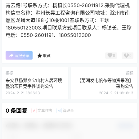
⻘云路1号联系⽅式：杨镇⻓0550-26011912.采购代理机
构信息名称：滁州⻓昊⼯程咨询有限公司地址：滁州市南
谯区⻰蟠⼤道188号10楼1001室联系⽅式：王珍
180550123003.项⽬联系⽅式项⽬联系⼈：杨镇⻓、王珍
电话：0550-2601191、18055012300
0
0
海报分享
收藏
招标
招标
来安县杨郢乡宝山村人居环境
【芜湖发电帆布等物资采购】
整治项目竞争性谈判公告
采购公告
2024-2-21 18:16:13
2024-2-21 18:16:13
0 条回复
文章作者
管理员
A
M
欢迎您，新朋友，感谢参与互动！
确认修改