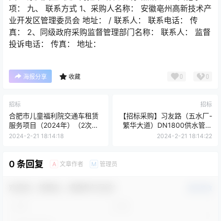
项： 九、 联系方式 1、采购人名称： 安徽亳州高新技术产
业开发区管理委员会 地址： / 联系人： 联系电话： 传
真： 2、同级政府采购监督管理部门名称： 联系人： 监督
投诉电话： 传真： 地址：
0
0
海报分享
收藏
招标
招标
合肥市儿童福利院交通车租赁
【招标采购】习友路（五水厂-
服务项目（2024年）（2次）
繁华大道）DN1800供水管道
终止公告[2024]
工程设计
2024-2-21 18:14:18
2024-2-21 18:14:22
0 条回复
文章作者
管理员
A
M
欢迎您，新朋友，感谢参与互动！
确认修改