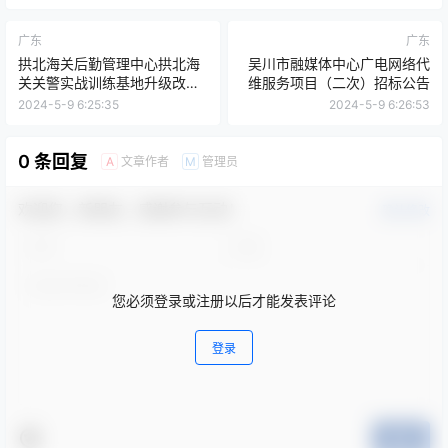
广东
广东
拱北海关后勤管理中心拱北海
吴川市融媒体中心广电网络代
关关警实战训练基地升级改造
维服务项目（二次）招标公告
电梯项目公开招标公告
2024-5-9 6:25:35
2024-5-9 6:26:53
0 条回复
文章作者
管理员
A
M
欢迎您，新朋友，感谢参与互动！
确认修改
您必须登录或注册以后才能发表评论
登录
提交