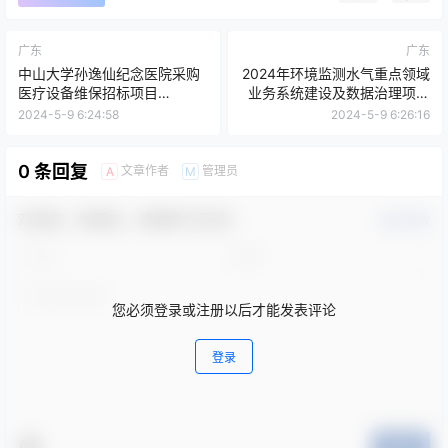
广东
广东
中山大学孙逸仙纪念医院采购
2024年环境监测水气重点领域
医疗设备维保招标项目
业务系统建设及数据治理项目
（0809-
主体服务(CZ2024-0600)招标
2024-5-9 6:24:58
2024-5-9 6:26:16
24411GJG303151601）公开
公告
招标公告
0 条回复
文章作者
管理员
A
M
欢迎您，新朋友，感谢参与互动！
确认修改
您必须登录或注册以后才能发表评论
登录