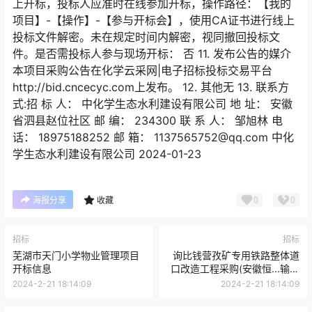
上开标，投标人应准时在线参加开标，操作路径：【我的
项目】-【操作】-【参与开标会】，使用CA证书进行线上
投标文件解密。未在规定时间内解密，视同撤回投标文
件。是否需投标人参与现场开标： 否 11. 发布公告的媒介
本项目采购公告在化学云采网|电子招标投标交易平台
http://bid.cncecyc.com上发布。 12. 其他无 13. 联系方
式:招 标 人： 中化学生态水利建设有限公司 地 址： 安徽
省泗县赵位社区 邮 编： 234300 联 系 人： 邹旭林 电
话： 18975188252 邮 箱： 1137565752@qq.com 中化
学生态水利建设有限公司 2024-01-23
0
0
海报分享
收藏
招标
招标
芜湖市天门小学物业管理项目
询比钱营孜矿专用铁路整体道
开标信息
口改造工程采购(安徽恒...输分
公司)
2024-2-21 18:14:09
2024-2-21 18:14:09