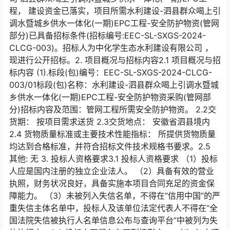
程， 建设资金已落实，项目所需水利建设-泗县群众喝上引
调水暨城乡供水一体化(一期)EPC工程-安全防护物资(管网
部分)已具备招标条件(招标编号:EEC-SL-SXGS-2024-
CLCG-003)。招标人为中化学生态水利建设有限公司 ，
现进行公开招标。2. 项目概况与招标内容2.1 项目概况与招
标内容 (1).标段(包)编号：EEC-SL-SXGS-2024-CLCG-
003/01标段(包)名称：水利建设-泗县群众喝上引调水暨城
乡供水一体化(一期)EPC工程-安全防护物资采购(管网部
分)招标内容及范围：管网工程所需安全防护物资。 2.2交
货期： 按项目需求送货 2.3交货地点： 安徽省泗县境内
2.4 货物质量标准或主要技术性能指标： 所提供货物质量
均达到合格标准，并符合招标文件技术规格书要求。2.5
其他: 无 3. 投标人资格要求3.1 投标人资格要求 （1）投标
人应是国内注册的独立企业法人。 （2）具备有效的营业
执照，财务状况良好，具备实施本项目合同充足的资金保
障能力。 （3）未被列入失信名单，不得在“信用中国”的严
重失信主体名单中，投标人及该单位法定代表人不得在“全
国法院失信被执行人名单信息公布与查询平台”中被列为失