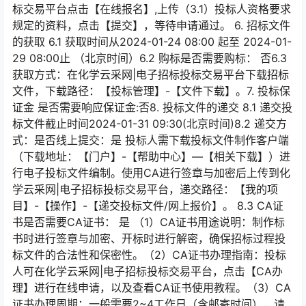
标交易平台点击【在线报名】,上传（3.1）投标人资格要求
规定的资料，点击【提交】，等待申请通过。 6. 招标文件
的获取 6.1 获取时间从2024-01-24 08:00 起至 2024-01-
29 08:00止 （北京时间）6.2 购标是否需要购标： 否6.3
获取方式：在化学云采网|电子招标投标交易平台下载招标
文件，下载路径：【投标管理】-【文件下载】。7. 投标保
证金 是否需要响应保证金:否8. 投标文件的递交 8.1 递交投
标文件截止时间2024-01-31 09:30(北京时间)8.2 递交方
式：是否线上提交：是 投标人需下载投标文件制作客户端
（下载地址：【门户】-【帮助中心】—【相关下载】）进
行电子投标文件编制。使用CA进行签章与加密后上传到化
学云采网|电子招标投标交易平台，递交路径：【我的项
目】-【操作】-【递交投标文件/网上报价】。 8.3 CA证
书是否需要CA证书： 是 （1）CA证书用途说明：制作标
书时进行签章与加密、开标时进行解密，确保招标过程投
标文件的合法性和保密性。（2）CA证书办理指南：投标
人可在化学云采网|电子招标投标交易平台，点击【CA办
理】进行在线申请，以及查看CA证书使用教程。（3）CA
证书办理周期：一般需要2~4工作日（含邮寄时间），请