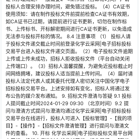
投标人合理安排办理时间，避免错过投标。（4）CA证书
使用须知：请在制作投标文件前提前检查CA证书有效期，
如CA证书已过期，请提前进行证书更新，切勿在制作标
书、上传标书、开标解密期间进行CA证书更新，以免造成
无法参与投标开标的情况。 8.4 注意事项 （1） 投标人请
于投标文件递交截止时间前登录化学云采网|电子招标投标
交易平台进入投标文件递交页面。（2）电子投标文件逾期
上传或上传未成功，招标人拒收投标文件（平台自动关闭
上传端口）。（3）招标人温馨提醒，为避免近投标截止时
间网络拥堵，建议投标人适当提前上传时间。（4）届时请
投标人法定代表人或其委托代理人密切关注中国化学电子
招标投标交易平台。上述安排如有变化，招标人将通过发
布公告的媒介发布通知。 9. 招标文件澄清与答疑 9.1 投标
人提问截止时间2024-01-29 09:30 （北京时间）9.2 提
问与澄清方式提问与澄清均通过化学云采网|电子招标投标
交易平台在线进行，投标人可进入【投标管理】-【我的项
目】-【操作】-【招标文件澄清管理】进行提问与澄清文
件的查看。 10. 开标 化学云采网|电子招标投标交易平台网