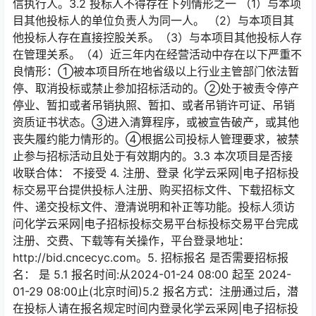
信执行人。3.2 投标人不得存在下列情形之一 （1）与本项
目其他投标人的单位负责人为同一人。 （2）与本项目其
他投标人存在直接控股关系。（3）与本项目其他投标人存
在管理关系。（4）近三年内在经营活动中存在以下严重不
良情形：①被本项目所在地省级以上行业主管部门依法暂
停、取消投标或禁止参加招标活动的。②处于被责令停产
停业、暂扣或者吊销执照、暂扣、或者吊销许可证、吊销
资质证书状态。③进入清算程序，或被宣告破产，或其他
丧失履约能力情形的。④根据公司投标人管理要求，被禁
止参与招标活动且处于有效期内的。3.3 本次项目是否接
收联合体： 不接受 4. 注册、登录 化学云采网|电子招标投
标交易平台提供投标人注册、购买招标文件、下载招标文
件、递交投标文件、澄清说明和补正等功能。投标人须访
问化学云采网|电子招标投标交易平台标投标交易平台完成
注册、交费、下载等有关操作，平台登录地址：
http://bid.cncecyc.com。5. 招标报名 是否需要招标报
名： 是 5.1 报名时间:从2024-01-24 08:00 起至 2024-
01-29 08:00止(北京时间)5.2 报名方式：注册通过后，潜
在投标人请在报名规定时间内登录化学云采网|电子招标投