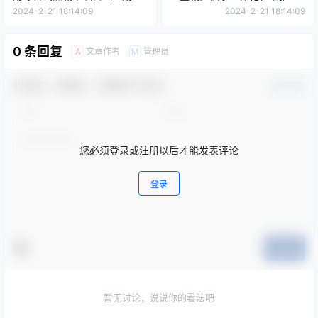
（二标段）
工程-安全防护物资(管网部分)
2024-2-21 18:14:09
2024-2-21 18:14:09
项目公告
0 条回复
文章作者
管理员
A
M
欢迎您，新朋友，感谢参与互动！
确认修改
您必须登录或注册以后才能发表评论
登录
提交
暂无讨论，说说你的看法吧