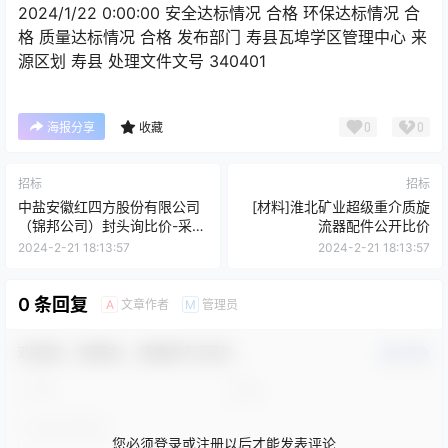
2024/1/22 0:00:00 安全达标情况 合格 环保达标情况 合
格 质量达标情况 合格 发布部门 寿县瓦埠学区管理中心 来
源区划 寿县 处理文件文号 340401
0
0
海报分享
收藏
招标
招标
中盐安徽红四方股份有限公司
[材料]淮北矿业超级重介质旋
（锦邦公司）封头询比价-采购
流器配件公开比价
公告
2024-2-21 18:13:57
2024-2-21 18:13:57
0 条回复
文章作者
管理员
A
M
欢迎您，新朋友，感谢参与互动！
确认修改
您必须登录或注册以后才能发表评论