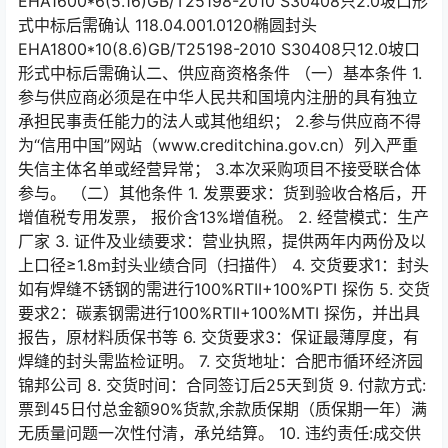
EHA1600*6(5.16)GB/T25198-2010 S30408只2.0坡口形
式中标后需确认 118.04.001.0120椭圆封头
EHA1800*10(8.6)GB/T25198-2010 S30408只12.0坡口
形式中标后需确认二、供应商资格条件 （一）基本条件 1.
参与供应商必须是在中华人民共和国境内注册的具有独立
承担民事责任能力的法人或其他组织； 2.参与供应商不得
为“信用中国”网站（www.creditchina.gov.cn）列入严重
失信主体名单或经营异常； 3.本次采购项目不接受联合体
参与。 （二）其他条件 1. 发票要求：货到验收合格后，开
增值税专用发票， 报价含13%增值税。 2. 经营模式：生产
厂家 3. 证件及业绩要求：营业执照，提供两年内两份及以
上口径≥1.8m封头业绩合同（扫描件） 4. 交货要求1：封头
如有焊缝不锈钢的需进行100%RTII+100%PTI 探伤 5. 交货
要求2：碳素钢需进行100%RTII+100%MTI 探伤，并出具
报告，原材料质保书等 6. 交货要求3：保证最薄厚度，有
焊缝的封头需监检证明。 7. 交货地址：合肥市循环经济园
锦邦公司 8. 交货时间：合同签订后25天到货 9. 付款方式:
票到45日付总金额90%货款,余款质保期（质保期一年）满
无质量问题一次性付清，承兑结算。 10. 违约责任:成交供