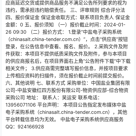
应商延迟交货或提供商品服务不满足公告所列要求的视为
违约，需承担违约赔偿责任。 三、评审规则 综合评分法
四、报价保证金 保证金收取方式：联系项目负责人 保证金
金额：0 五、报价须知 （一）报价截止时间：2024-01-
26 09:30 （二）报价方式： 1.登录“中盐电子采购系统
（chinasalt.china-tender.com.cn）”，点击“供应商”按钮
登录，在公告信息中查看、报名、报价。 2.采购文件及附
件获取：本项目不提供纸质采购文件及附件，参与本项目
的供应商报名后，在项目界面右上角“公告附件下载”中下载
相关文件； 3.供应商需完整填写报价信息，并按项目要求
上传相应资料的扫描件，须在报价截止时间前提交报价。
六、其他说明 七、联系方式 采购单位：中国盐业集团有限
公司-中盐安徽红四方股份有限公司-物资供应部-综合物资
采购公司 地址： 联系人：吴运安 联系电话：
13956071106 平台声明： 本项目公告指定发布媒体中盐
电子采购系统（chinasalt.china-tender.com.cn），其他
平台转载信息均为无效。 中盐电子采购系统供应商服务
QQ：924166928