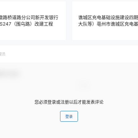
安徽路桥道路分公司新开发银行
谯城区充电基础设施建设四
S247（围乌路）改建工程
大队等）亳州市谯城区充电
段1招标公告
管理局综合
理员
参与互动！
您必须登录或注册以后才能发表评论
登录