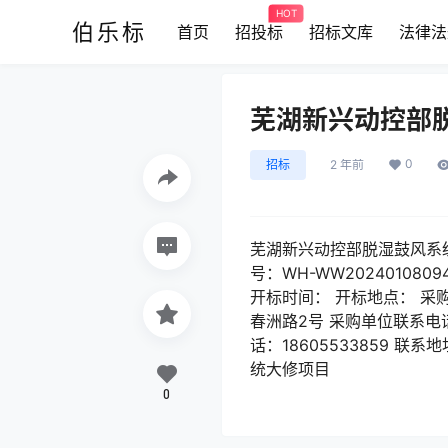
HOT
伯乐标
首页
招投标
招标文库
法律法
芜湖新兴动控部
0
招标
2 年前
芜湖新兴动控部脱湿鼓风系
号：WH-WW2024010809
开标时间： 开标地点： 采
春洲路2号 采购单位联系电话
话：18605533859
统大修项目
0