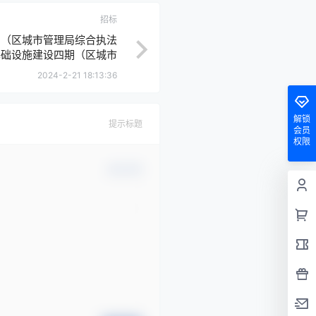
招标
期（区城市管理局综合执法
基础设施建设四期（区城市
执法大队等）答疑澄清文件
2024-2-21 18:13:36
解锁
提示标题
会员
权限
确认修改