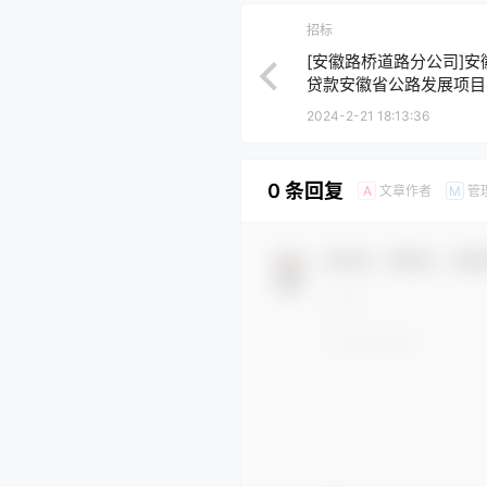
招标
[安徽路桥道路分公司]
贷款安徽省公路发展项目
（二期）PHC管桩施工标
2024-2-21 18:13:36
0 条回复
文章作者
管
A
M
欢迎您，新朋友，感谢