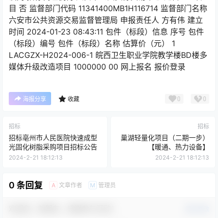
目 否 监督部门代码 11341400MB1H116714 监督部门名称
六安市公共资源交易监督管理局 申报责任人 方有伟 建立
时间 2024-01-23 08:43:11 包件（标段）信息 序号 包件
（标段）编号 包件（标段）名称 估算价（元） 1
LACGZX-H2024-006-1 皖西卫生职业学院教学楼BD楼多
媒体升级改造项目 1000000 00 网上报名 报价登录
0
0
海报分享
收藏
招标
招标
招标亳州市人民医院快速成型
巢湖轻量化项目（二期一步）
光固化树脂采购项目招标公告
【暖通、热力设备】
2024-2-21 18:12:13
2024-2-21 18:12:13
0 条回复
文章作者
管理员
A
M
欢迎您，新朋友，感谢参与互动！
确认修改