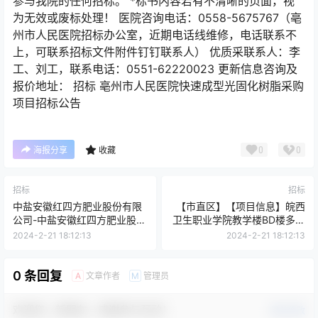
参与我院的任何招标。 *标书内容若有不清晰的页面，视
为无效或废标处理！ 医院咨询电话：0558-5675767（亳
州市人民医院招标办公室，近期电话线维修，电话联系不
上，可联系招标文件附件钉钉联系人） 优质采联系人：李
工、刘工，联系电话：0551-62220023 更新信息咨询及
报价地址： 招标 亳州市人民医院快速成型光固化树脂采购
项目招标公告
0
0
海报分享
收藏
招标
招标
中盐安徽红四方肥业股份有限
【市直区】【项目信息】皖西
公司-中盐安徽红四方肥业股份
卫生职业学院教学楼BD楼多媒
有限公司-2024.01.23主动皮
体升级改造项目
2024-2-21 18:12:13
2024-2-21 18:12:13
带辊询比价采购-采购公告
0 条回复
文章作者
管理员
A
M
欢迎您，新朋友，感谢参与互动！
确认修改