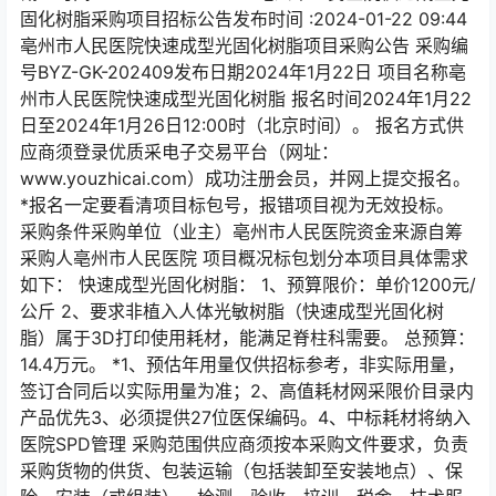
固化树脂采购项目招标公告发布时间 :2024-01-22 09:44
亳州市人民医院快速成型光固化树脂项目采购公告 采购编
号BYZ-GK-202409发布日期2024年1月22日 项目名称亳
州市人民医院快速成型光固化树脂 报名时间2024年1月22
日至2024年1月26日12:00时（北京时间）。 报名方式供
应商须登录优质采电子交易平台（网址：
www.youzhicai.com）成功注册会员，并网上提交报名。
*报名一定要看清项目标包号，报错项目视为无效投标。
采购条件采购单位（业主）亳州市人民医院资金来源自筹
采购人亳州市人民医院 项目概况标包划分本项目具体需求
如下： 快速成型光固化树脂： 1、预算限价：单价1200元/
公斤 2、要求非植入人体光敏树脂（快速成型光固化树
脂）属于3D打印使用耗材，能满足脊柱科需要。 总预算：
14.4万元。 *1、预估年用量仅供招标参考，非实际用量，
签订合同后以实际用量为准；2、高值耗材网采限价目录内
产品优先3、必须提供27位医保编码。4、中标耗材将纳入
医院SPD管理 采购范围供应商须按本采购文件要求，负责
采购货物的供货、包装运输（包括装卸至安装地点）、保