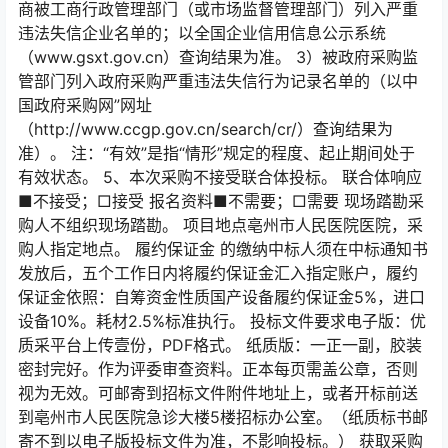
商被工商行政管理部门（或市场监督管理部门）列入严重
违法失信企业名单的；以全国企业信用信息公示系统
（www.gsxt.gov.cn）查询结果为准。 3）被政府采购监
管部门列入政府采购严重违法失信行为记录名单的（以中
国政府采购网”网址
（http://www.ccgp.gov.cn/search/cr/）查询结果为
准）。 注：“有效”是指“情形”规定的程度、起止期间处于
有效状态。 5、本次采购不接受联合体投标。 联合体响应
■不接受；□接受 报名资料■不需要；□需要 现场踏勘采
购人不组织现场踏勘。 项目地点亳州市人民医院医院，采
购人指定地点。 履约保证金 的缴纳中标人须在中标通知书
发放后，五个工作日内将履约保证金汇入指定账户，履约
保证金依照：自筹资金性质国产设备履约保证金5%，进口
设备10%。耗材2.5%标准执行。 投标文件要求电子版：优
质采平台上传壹份，PDF格式。 纸质版：一正一副，胶装
密封完好。作为评委审查资料。正本每页需盖公章，否则
视为无效。可邮寄到招标文件附件地址上，或者开标前送
到亳州市人民医院急诊大楼5楼招标办公室。（纸质标书邮
寄不到以电子版投标文件为准，不影响投标。） 获取采购