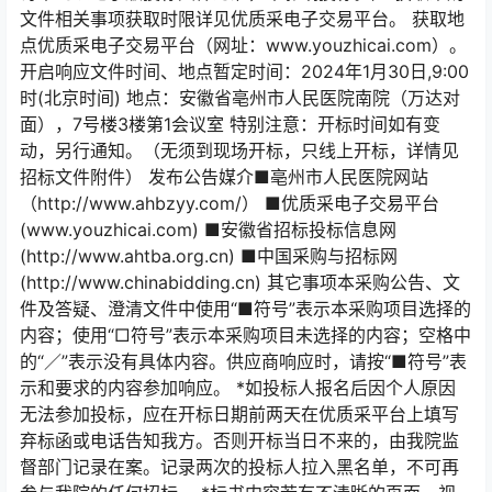
文件相关事项获取时限详见优质采电子交易平台。 获取地
点优质采电子交易平台（网址：www.youzhicai.com）。
开启响应文件时间、地点暂定时间：2024年1月30日,9:00
时(北京时间) 地点：安徽省亳州市人民医院南院（万达对
面），7号楼3楼第1会议室 特别注意：开标时间如有变
动，另行通知。（无须到现场开标，只线上开标，详情见
招标文件附件） 发布公告媒介■亳州市人民医院网站
（http://www.ahbzyy.com/） ■优质采电子交易平台
(www.youzhicai.com) ■安徽省招标投标信息网
(http://www.ahtba.org.cn) ■中国采购与招标网
(http://www.chinabidding.cn) 其它事项本采购公告、文
件及答疑、澄清文件中使用“■符号”表示本采购项目选择的
内容；使用“□符号”表示本采购项目未选择的内容；空格中
的“／”表示没有具体内容。供应商响应时，请按“■符号”表
示和要求的内容参加响应。 *如投标人报名后因个人原因
无法参加投标，应在开标日期前两天在优质采平台上填写
弃标函或电话告知我方。否则开标当日不来的，由我院监
督部门记录在案。记录两次的投标人拉入黑名单，不可再