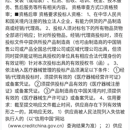
险、安装（或组装）、检测、验收、培训、税金、技术服
务、售后服务等所有相关内容。 资格审查方式□资格预
审；■资格后审 资格要求投标人资格： 1、在中华人民共
和国关境内注册的独立法人企业，有能力供货的产品制造
商或经销/代理商。 2、投标人须对标包下的所有物品货物
全部进行响应；针对所投物品，经销/代理商投标时，须在
投标文件中提供所投产品制造商（也可由制造商的中国销
售公司或产品全国总代理公司或区域代理公司出具，但须
同时提供能证明出具授权的单位具有相应合法代理身份的
有效证明）针对本次投标出具的有效授权书（函）。 3、
依法纳入医疗器械管理的投标产品须满足以下条件： ①经
销/代理商投标时，须提供有效的《医疗器械经营许可证》
或备案凭证。 ②须提供投标产品有效的《医疗器械注册
证》或备案凭证。 ③产品制造商在中国关境内时,须提供
有效的《医疗器械生产许可证》或备案凭证。 4、信用要
求：截至提交响应文件截止时间，供应商存在下列有效情
形之一的，其响应无效。 1）供应商被人民法院列入失信被
执行人的（以“信用中国”网站
（www.creditchina.gov.cn）查询结果为准）； 2）供应