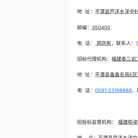
地 址：
平潭县芦洋乡洋中村
邮编：
35
0400
电 话：
郑庆彬
，联系人：
招标代理机构：
福建泰三岩
地 址：
平潭县鑫鑫名苑E区1
电 话：
0591-23166888
，
招投标监督机构：
福建帕卓
地 点：
平潭县芦洋乡洋中村