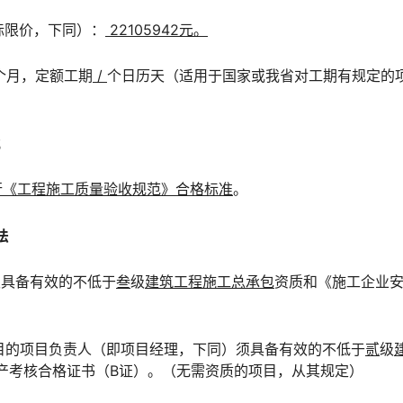
投标限价，下同）：
22105942元。
8个月，定额工期
/
个日历天（适用于国家或我省对工期有规定的
；
行《工程施工质量验收规范》合格标准
。
法
人须具备有效的不低于
叁
级
建筑工程施工总承包
资质和《施工企业
项目的项目负责人（即项目经理，下同）须具备有效的不低于
贰
级
产考核合格证书（B证）。（无需资质的项目，从其规定）