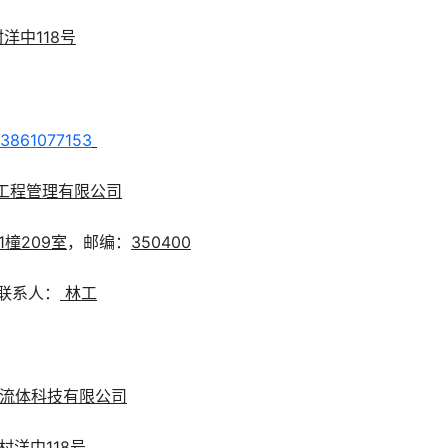
洋中118号
13861077153
工程管理有限公司
橦209室
，邮编：
350
400
联系人：
林工
流体科技有限公司
洋中118号