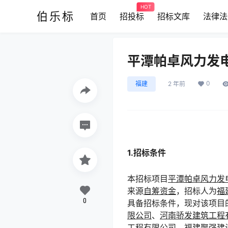
HOT
伯乐标
首页
招投标
招标文库
法律法
平潭帕卓风力发
0
福建
2 年前
1.招标条件
本招标项目
平潭帕卓风力发
来源
自筹资金
，招标人为
福
0
具备招标条件，现对该项目
限公司
、
河南骄发建筑工程
工程有限公司
、
福建聚强建