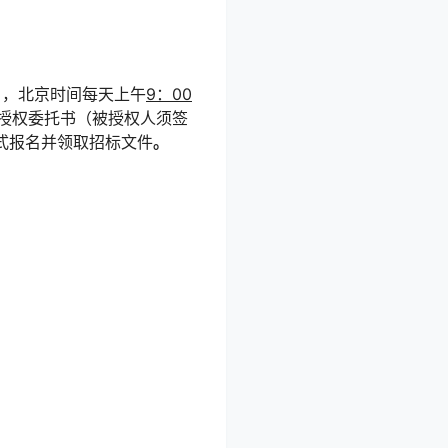
），北京时间每天上午
9：00
、授权委托书（被授权人须签
式报名并领取招标文件
。