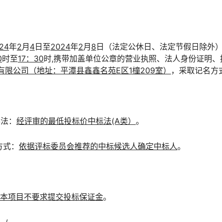
2
4
年
2
月
4
日至
202
4
年
2
月
8
日（法定公休日、法定节假日除外
0
时至
17：30
时,携带加盖单位公章的营业执照、法人身份证明
限公司（地址：平潭县鑫鑫名苑E区1橦209室）
，采取记名方
办法：
经评审的最低投标价中标法(A类）
。
方式：
依据评标委员会推荐的中标候选人确定中标人
。
本项目不要求提交投标保证金
。