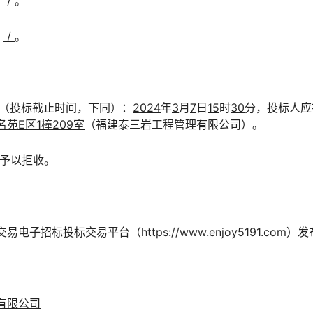
：
/
。
：
/
。
时间（投标截止时间，下同）：
202
4
年
3
月
7
日
15
时
30
分，投标人应
苑E区1橦209室
（福建泰三岩工程管理有限公司）。
将予以拒收。
子招标投标交易平台（https://www.enjoy5191.com）发
有限公司