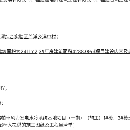
平潭综合实验区芦洋乡洋中村
；
建筑面积为2411m2,3#厂房建筑面积4288.09㎡项目建设内
工程
；
包
；
潭帕卓风力发电水冷系统基地项目（一期）（施工）1#楼、3#楼土
招标人提供的施工图纸及工程量清单
；