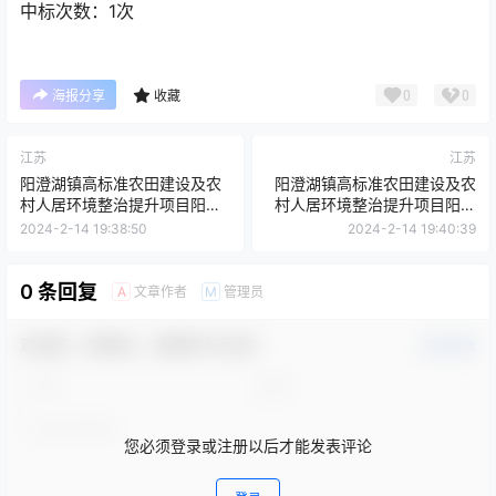
中标次数：1次
0
0
海报分享
收藏
江苏
江苏
阳澄湖镇高标准农田建设及农
阳澄湖镇高标准农田建设及农
村人居环境整治提升项目阳澄
村人居环境整治提升项目阳澄
湖镇高标准农田建设及农村人
湖镇高标准农田建设及农村人
2024-2-14 19:38:50
2024-2-14 19:40:39
居环境整治提升项目特色康居
居环境整治提升项目特色康居
（宜居）乡村和特色田园乡村
（宜居）乡村和特色田园乡村
建设工程设计中标结果公告
建设工程设计中标结果公告
0 条回复
文章作者
管理员
A
M
欢迎您，新朋友，感谢参与互动！
确认修改
您必须登录或注册以后才能发表评论