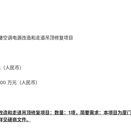
楼空调电源改造和走道吊顶修复项目
万元（人民币）
000 万元（人民币）
改造和走道吊顶修复项目
；
数量：
1项，
简要
需求
：
本项目为
厦
详见磋商文件。