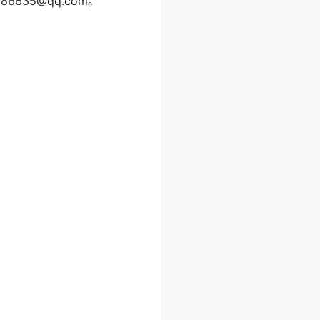
86635@qq.com。