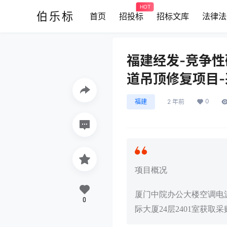
HOT
伯乐标
首页
招投标
招标文库
法律法
福建经发-竞争性
道吊顶修复项目
0
福建
2 年前
项目概况
厦门中院办公大楼空调电
0
际大厦24层2401室获取采