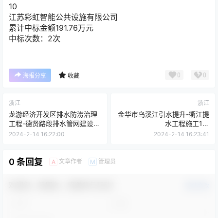
10
江苏彩虹智能公共设施有限公司
累计中标金额
191.76
万元
中标次数：2次
0
0
海报分享
收藏
浙江
浙江
龙游经济开发区排水防涝治理
金华市乌溪江引水提升-衢江提
工程-德贤路段排水管网建设项
水工程施工1标
目（Ⅱ标段）
[A33070107800071600030
2024-2-14 16:22:00
2024-2-14 16:23:41
[A33082500033300100100
01]
00]
0 条回复
文章作者
管理员
A
M
欢迎您，新朋友，感谢参与互动！
确认修改