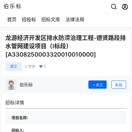
伯乐标
首页
招投标
招标文库
法律法规
龙游经济开发区排水防涝治理工程-德贤路段排
水管网建设项目（Ⅰ标段）
[A3308250003320010010000]
0
浙江
2 年前
伯乐标
关注
私信
招标详情
项目名称:
招标人: