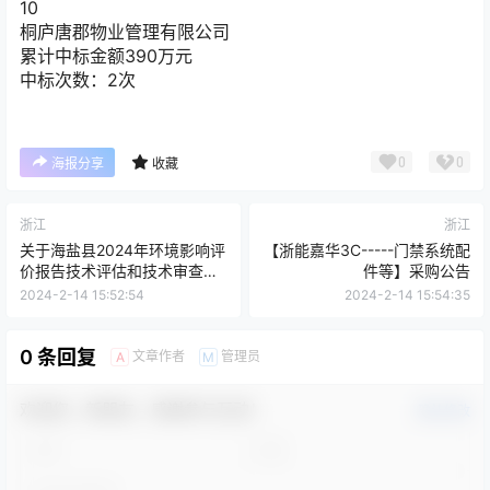
10
桐庐唐郡物业管理有限公司
累计中标金额
390
万元
中标次数：2次
0
0
海报分享
收藏
浙江
浙江
关于海盐县2024年环境影响评
【浙能嘉华3C-----门禁系统配
价报告技术评估和技术审查服
件等】采购公告
务项目的更正公告[浙江圣加工
2024-2-14 15:52:54
2024-2-14 15:54:35
程管理咨询有限公司]
0 条回复
文章作者
管理员
A
M
欢迎您，新朋友，感谢参与互动！
确认修改