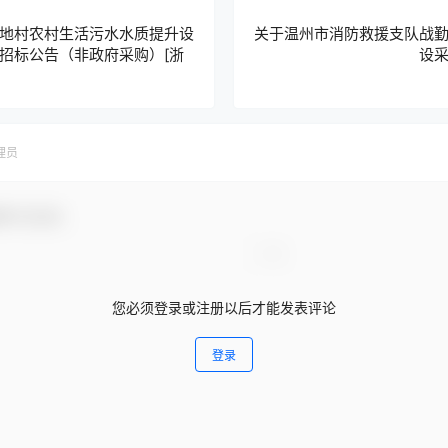
地村农村生活污水水质提升设
关于温州市消防救援支队战
招标公告（非政府采购）[浙
设
公司]
理员
参与互动！
您必须登录或注册以后才能发表评论
登录