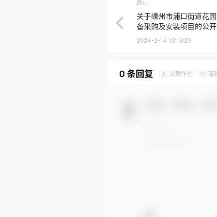
浙江
关于嵊州市浦口街道花园
备采购及安装项目的公开
江华域高宇项目管理有限
2024-2-14 15:18:29
0 条回复
文章作者
管
A
M
欢迎您，新朋友，感谢