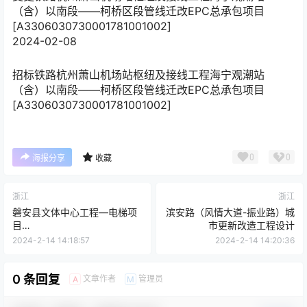
（含）以南段——柯桥区段管线迁改EPC总承包项目
[A3306030730001781001002]
2024-02-08
招标
铁路杭州萧山机场站枢纽及接线工程海宁观潮站
（含）以南段——柯桥区段管线迁改EPC总承包项目
[A3306030730001781001002]
0
0
海报分享
收藏
浙江
浙江
磐安县文体中心工程—电梯项
滨安路（风情大道-振业路）城
目
市更新改造工程设计
[A33072708300070910020
2024-2-14 14:18:57
2024-2-14 14:20:36
01]
0 条回复
文章作者
管理员
A
M