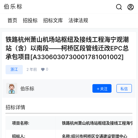
伯乐标
首页
招投标
招标文库
法律法规
铁路杭州萧山机场站枢纽及接线工程海宁观潮
站（含）以南段——柯桥区段管线迁改EPC总
承包项目[A3306030730001781001002]
0
浙江
2 年前
伯乐标
关注
私信
招标详情
项目名称:
铁路杭州萧山机场站枢纽及接线工程海宁观
招标人:
名称:绍兴市柯桥区交通建设管理中心