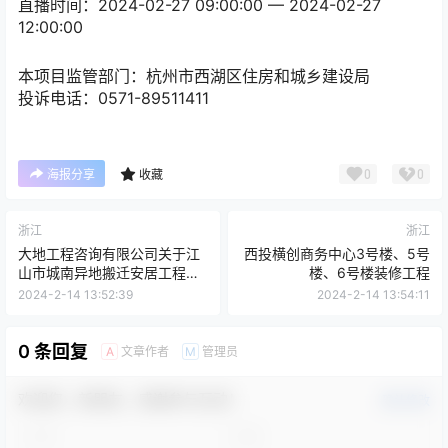
直播时间：2024-02-27 09:00:00 — 2024-02-27
12:00:00
本项目监管部门：
杭州市西湖区住房和城乡建设局
投诉电话：
0571-89511411
0
0
海报分享
收藏
浙江
浙江
大地工程咨询有限公司关于江
西投横创商务中心3号楼、5号
山市城南异地搬迁安居工程选
楼、6号楼装修工程
房方案设计及策划采购项目的
2024-2-14 13:52:39
2024-2-14 13:54:11
第一次更正公告
0 条回复
文章作者
管理员
A
M
欢迎您，新朋友，感谢参与互动！
确认修改