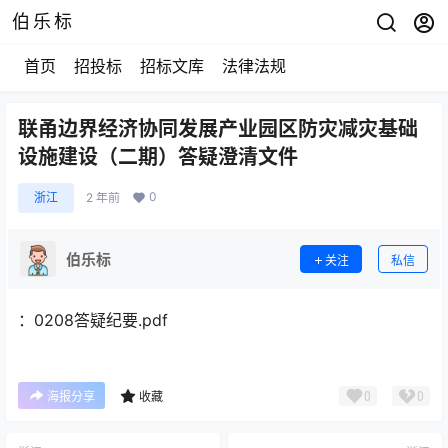
伯乐标
首页
招投标
招标文库
法律法规
联甬边界经济协同发展产业园区防灾减灾基础
设施建设（二期）答疑澄清文件
0
浙江
2 年前
伯乐标
关注
私信
：0208答疑纪要.pdf
0
0
海报分享
收藏