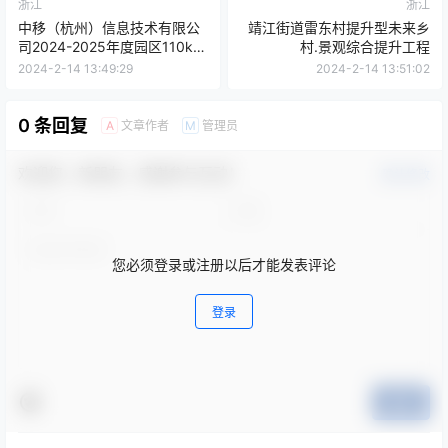
浙江
浙江
中移（杭州）信息技术有限公
靖江街道雷东村提升型未来乡
司2024-2025年度园区110kV
村.景观综合提升工程
变电站值班维护技术服务采购
2024-2-14 13:49:29
2024-2-14 13:51:02
项目_比选公告
0 条回复
文章作者
管理员
A
M
欢迎您，新朋友，感谢参与互动！
确认修改
您必须登录或注册以后才能发表评论
登录
提交