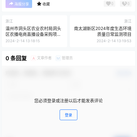
0
0
海报分享
收藏
浙江
浙江
温州市洞头区农业农村局洞头
南太湖新区2024年度生态环境
区农播电商直播设备采购项目
质量日常监测项目
项目
2024-2-14 13:18:15
2024-2-14 13:19:53
0 条回复
文章作者
管理员
A
M
欢迎您，新朋友，感谢参与互动！
确认修改
您必须登录或注册以后才能发表评论
登录