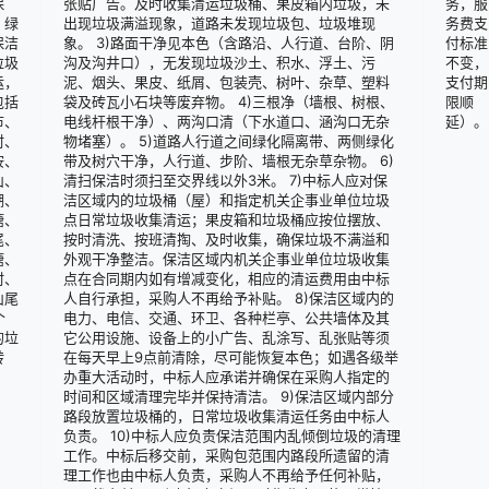
保
张贴广告。及时收集清运垃圾桶、果皮箱内垃圾，未
务，服
、绿
出现垃圾满溢现象，道路未发现垃圾包、垃圾堆现
务费支
保洁
象。 3)路面干净见本色（含路沿、人行道、台阶、阴
付标准
垃圾
沟及沟井口），无发现垃圾沙土、积水、浮土、污
不变，
运，
泥、烟头、果皮、纸屑、包装壳、树叶、杂草、塑料
支付期
包括
袋及砖瓦小石块等废弃物。 4)三根净（墙根、树根、
限顺
市、
电线杆根干净）、两沟口清（下水道口、涵沟口无杂
延）。
村、
物堵塞）。 5)道路人行道之间绿化隔离带、两侧绿化
垵、
带及树穴干净，人行道、步阶、墙根无杂草杂物。 6)
山、
清扫保洁时须扫至交界线以外3米。 7)中标人应对保
湖、
洁区域内的垃圾桶（屋）和指定机关企事业单位垃圾
塘、
点日常垃圾收集清运；果皮箱和垃圾桶应按位摆放、
尾、
按时清洗、按班清掏、及时收集，确保垃圾不满溢和
塘、
外观干净整洁。保洁区域内机关企事业单位垃圾收集
村、
点在合同期内如有增减变化，相应的清运费用由中标
山尾
人自行承担，采购人不再给予补贴。 8)保洁区域内的
个
电力、电信、交通、环卫、各种栏亭、公共墙体及其
的垃
它公用设施、设备上的小广告、乱涂写、乱张贴等须
转
在每天早上9点前清除，尽可能恢复本色；如遇各级举
。
办重大活动时，中标人应承诺并确保在采购人指定的
时间和区域清理完毕并保持清洁。 9)保洁区域内部分
路段放置垃圾桶的，日常垃圾收集清运任务由中标人
负责。 10)中标人应负责保洁范围内乱倾倒垃圾的清理
工作。中标后移交前，采购包范围内路段所遗留的清
理工作也由中标人负责，采购人不再给予任何补贴，