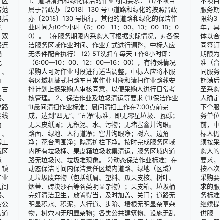
片区
1、道路清扫和绿化保洁的作业时间要求： (1)本项目
本项目
洁范
属于晋政办〔2018〕130 号中道路和绿化的按照晋政
服务期
包括
办〔2018〕130 号执行，其他的道路和绿化的保洁作
限约3
龙
业时间为10个小时（6：00—11：00，13：00-18：0
年，具
、双
0）。（在服务期限内采购人可根据实际情况，对各保
体以合
路连
洁服务区域作业时间、作业方式进行调整，中标人应
同签订
线
无条件配合执行） (2) 5T洗扫车每天工作8小时即：
期限为
北
（6:00—10：00、12：00—16：00），有特殊情况
准（合
）、
采购人可对作业时段进行适当调整，中标人应将本服
同服务
山
务区域机械式扫路车日常作业时段和清扫作业路线安
期满后
、古
排计划上报采购人审核同意，以便采购人进行日常考
至采购
路、
核管理。 2、保洁作业及垃圾清运等要求 (1)保洁作业
人确定
龙路
1)晨间清扫作业标准：晨间清扫工作在7:00点前完
下个服
接线
成，达到“四无”、“五净”标准，即无零星垃圾、瓦砾；
务单位
南
无果皮纸屑；无积泥、水、污物；无堵塞窨井沟眼。
前，中
）、
路面、绿地、人行道净；窖井沟眼净；树穴、边角
标人仍
牌工
净；花台周围净；隔离护栏下净。按时完成服务区域
须按采
城区
内所有垃圾桶、果皮箱垃圾收集清运，服务区域内道
购人的
道
路无垃圾包、垃圾堆现象。 2)动态保洁作业标准：在
要求，
、镇
动态保洁时间内保洁责任区域内道路、绿地（区域）
按本次
工业
无垃圾废弃物（包括纸屑、塑料、瓜果皮核、树叶、
采购要
区间
烟蒂、砖块沙石等各类明显杂物）；果皮箱、垃圾桶
求的服
路、
完好清洁卫生，放置得当，及时加盖、关门；道路无
务标准
垵公
明显积水、积泥，人行道、步阶、墙根无明显杂草杂
继续提
的道
物，树穴内无明显杂物；各类公共建筑物、设施无乱
供服