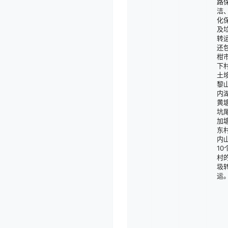
路
洁
化
及
转
还
柑
下
土
黎
内
黄
坑
加
东
内
10
村
圾
运