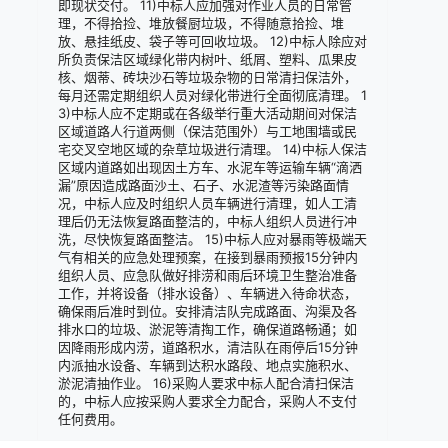
即现状交付。 11)中标人应加强对作业人员的日常管
理，不得拾捡、堆放餐厨垃圾，不得随意拾捡、堆
放、悬挂纸皮、袋子等可回收垃圾。 12)中标人除应对
所负责保洁区域绿化带内树叶、纸屑、塑料、瓜果皮
核、烟蒂、砖块沙石等垃圾杂物的日常清扫保洁外，
每月还需定期组织人员对绿化带进行全面彻底清理。 1
3)中标人应不定期或在各级举行重大活动期间对保洁
区域道路人行道两侧（保洁范围外）与工地围墙或民
宅交叉空地区域的杂草垃圾进行清理。 14)中标人保洁
区域内道路如出现因土方车、水泥车等运输车辆“滴洒
漏”原因造成路面沙土、石子、水泥渣等污染路面情
况，中标人应及时组织人员车辆进行清理，如人工清
理后仍无法恢复路面整洁的，中标人组织人员进行冲
洗，尽快恢复路面整洁。 15)中标人应对暴雨等极端天
气有相关的应急处理预案，在接到暴雨预报15分钟内
组织人员、应急队做好排涝和雨后环境卫生整治准备
工作，并将设备（排水设备）、车辆进入待命状态，
确保雨后准时到位。安排清洁队完成路面、沟渠及各
排水口的垃圾、淤泥等清掏工作，确保道路畅通；如
因降雨形成内涝，道路积水，清洁队在雨停后15分钟
内派抽水设备、车辆到达积水路段、地点实施积水、
淤泥清抽作业。 16)采购人要求中标人配合清扫保洁
的，中标人应按采购人要求全力配合，采购人不支付
任何费用。