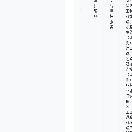
1
清
南
南
-
扫
片
保
1
服
清
围
务
扫
双
服
路
务
龙
接
（
侧
莲
路
莲
双
连
（
侧
品
业
间
路
区
区
道
双
路