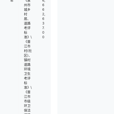
年
《泉
6,
州市
6
城乡
6
村
2,
居、
6
道路
3
考评
7.
标
0
准》\
0
《晋
江市
村(社
区)、
镇村
道路
环境
卫生
考评
标
准》\
《晋
江市
市级
环卫
保洁