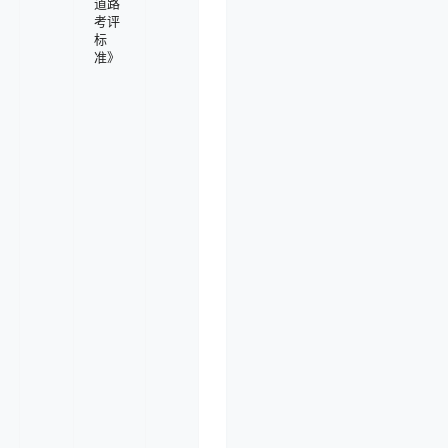
道路
考评
标
准》