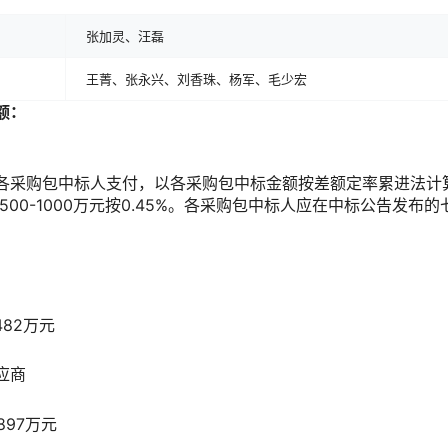
张加灵、汪磊
王菁、张永兴、刘香珠、杨军、毛少宏
额：
采购包中标人支付，以各采购包中标金额按差额定率累进法计算：
8%；500-1000万元按0.45%。各采购包中标人应在中标公告发
482万元
应商
897万元