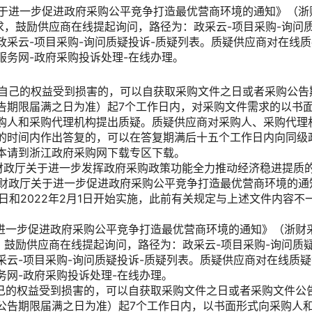
于进一步促进政府采购公平竞争打造最优营商环境的通知》（浙财采
求，鼓励供应商在线提起询问，路径为：政采云-项目采购-询问质
政采云-项目采购-询问质疑投诉-质疑列表。质疑供应商对在线
服务网-政府采购投诉处理-在线办理。
自己的权益受到损害的，可以自获取采购文件之日或者采购公告
告期限届满之日为准）起7个工作日内，对采购文件需求的以书
购人和采购代理机构提出质疑。质疑供应商对采购人、采购代理
的时间内作出答复的，可以在答复期满后十五个工作日内向同级
本请到浙江政府采购网下载专区下载。
省财政厅关于进一步发挥政府采购政策功能全力推动经济稳进提质的
省财政厅关于进一步促进政府采购公平竞争打造最优营商环境的通知
29日和2022年2月1日开始实施，此前有关规定与上述文件内容
进一步促进政府采购公平竞争打造最优营商环境的通知》（浙财采监
，鼓励供应商在线提起询问，路径为：政采云-项目采购-询问质疑
采云-项目采购-询问质疑投诉-质疑列表。质疑供应商对在线质
务网-政府采购投诉处理-在线办理。
自己的权益受到损害的，可以自获取采购文件之日或者采购文件公
公告期限届满之日为准）起7个工作日内，以书面形式向采购人