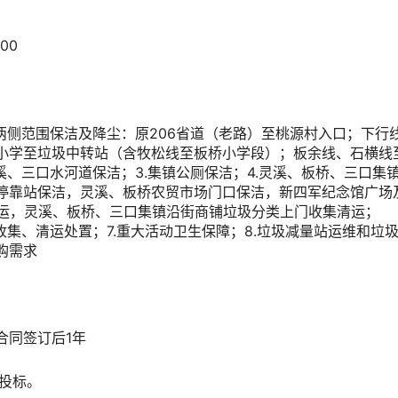
00
两侧范围保洁及降尘：原206省道（老路）至桃源村入口；下行
小学至垃圾中转站（含牧松线至板桥小学段）；板余线、石横线
溪、三口水河道保洁；3.集镇公厕保洁；4.灵溪、板桥、三口集
停靠站保洁，灵溪、板桥农贸市场门口保洁，新四军纪念馆广场及
清运，灵溪、板桥、三口集镇沿街商铺垃圾分类上门收集清运；
圾收集、清运处置；7.重大活动卫生保障；8.垃圾减量站运维和垃
购需求
合同签订后1年
体投标。