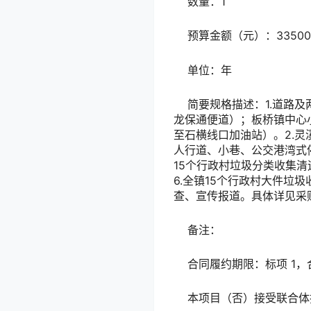
数量：1
预算金额（元）：33500
单位：年
简要规格描述：1.道路及
龙保通便道）；板桥镇中心
至石横线口加油站）。2.灵
人行道、小巷、公交港湾式
15个行政村垃圾分类收集
6.全镇15个行政村大件垃
查、宣传报道。具体详见采
备注：
合同履约期限：标项 1，
本项目（否）接受联合