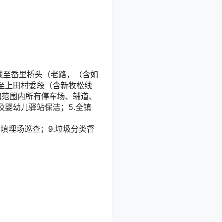
线至岙里桥头（老路，（含如
至上田村委段（含新牧松线
镇范围内所有停车场、辅道、
婴幼儿驿站保洁；5.全镇
圾填埋场巡查；9.垃圾分类督