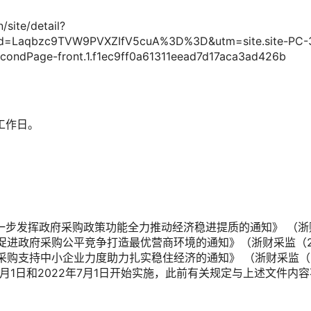
n/site/detail?
eId=Laqbzc9TVW9PVXZIfV5cuA%3D%3D&utm=site.site-PC-
econdPage-front.1.f1ec9ff0a61311eead7d17aca3ad426b
工作日。
步发挥政府采购政策功能全力推动经济稳进提质的通知》 （浙财
促进政府采购公平竞争打造最优营商环境的通知》（浙财采监（20
购支持中小企业力度助力扎实稳住经济的通知》 （浙财采监（2
2年2月1日和2022年7月1日开始实施，此前有关规定与上述文件