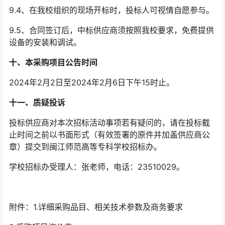
9.4
、在我校组织的现场开标时，投标人可视情自愿参与。
9.5
、合同签订后，中标供应商须按照我校要求，免费提供
设备的安装和调试。
十、本采购项目公告时间
2024
年
2
月
2
日至
2024
年
2
月
6
日下午
15
时止。
十一、质疑投诉
投标供应商对本次招标活动事项若有疑问的，请在投标截
止时间之前以书面形式（有效签署的原件并加盖供应商公
章）提交到闽江师范高等专科学校招标办。
学校招标办受理人：张老师，电话：
23510029
。
附件：
1.
详细采购品目、相关技术参数及商务要求