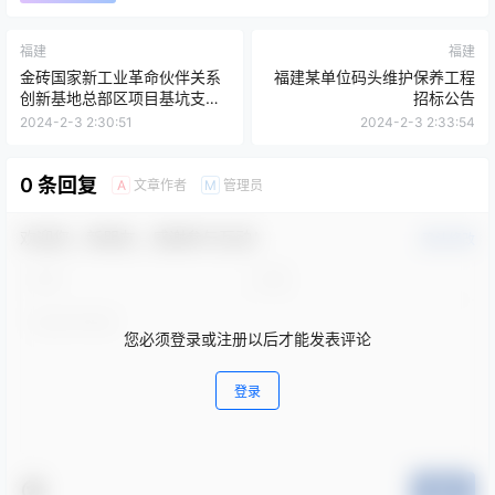
福建
福建
金砖国家新工业革命伙伴关系
福建某单位码头维护保养工程
创新基地总部区项目基坑支护
招标公告
设计服务采购公告
2024-2-3 2:30:51
2024-2-3 2:33:54
0 条回复
文章作者
管理员
A
M
欢迎您，新朋友，感谢参与互动！
确认修改
您必须登录或注册以后才能发表评论
登录
提交