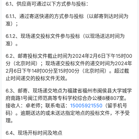
6.1
、供应商可通过以下方式参与投标：
6.1.1
、通过寄送快递的方式参与投标（以邮寄到达时间为
准）；
6.1.2
、现场递交投标文件参与投标（以现场送达时间为
准）。
6.2
、邮寄投标文件截止时间为
2024
年
2
月
6
日下午
15
时
00
分（北京时间）；现场递交投标文件的递交时间为
2024
年
2
月
6
日下午
14
时
00
分至
15
时
00
分（北京时间）。超过截
止时间递交的投标文件无效。
6.3
、邮寄、现场递交地点为福建省福州市闽侯县大学城学
府南路
1
号闽江师范高等专科学校综合办公楼
8
楼
807
室。
接收人：卓老师；联系电话：
15005921550
（留手机号
码）。逾期送达的或未送达指定地点的投标文件，不予受
理。
6.4
、现场开标时间及地点