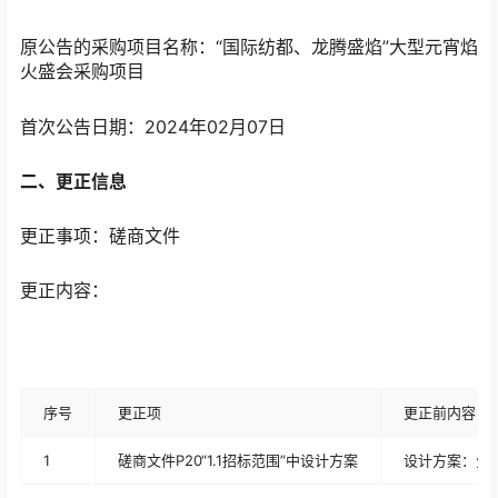
原公告的采购项目名称：“国际纺都、龙腾盛焰”大型元宵焰
火盛会采购项目
首次公告日期：2024年02月07日
二、更正信息
更正事项：磋商文件
更正内容：
序号
更正项
更正前内容
1
磋商文件P20“1.1招标范围”中设计方案
设计方案：分四