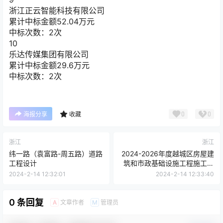
浙江正云智能科技有限公司
累计中标金额
52.04
万元
中标次数：2次
10
乐达传媒集团有限公司
累计中标金额
29.6
万元
中标次数：2次
0
0
海报分享
收藏
浙江
浙江
纬一路（袁富路-周五路）道路
2024-2026年度越城区房屋建
工程设计
筑和市政基础设施工程施工图
审查服务框架协议（封闭式）
2024-2-14 12:32:01
2024-2-14 12:33:40
采购项目征集公告
0 条回复
文章作者
管理员
A
M