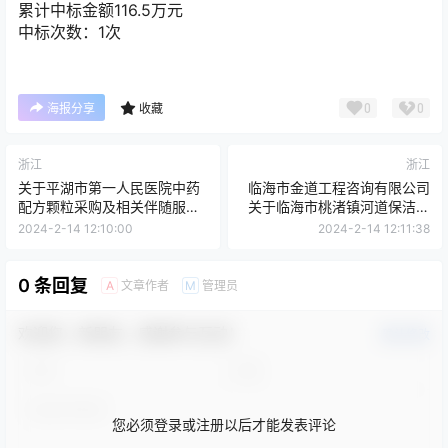
累计中标金额
116.5
万元
中标次数：1次
0
0
海报分享
收藏
浙江
浙江
关于平湖市第一人民医院中药
临海市金道工程咨询有限公司
配方颗粒采购及相关伴随服务
关于临海市桃渚镇河道保洁项
项目的废标公告[浙江国际招投
目的公开招标公告
2024-2-14 12:10:00
2024-2-14 12:11:38
标有限公司]
0 条回复
文章作者
管理员
A
M
欢迎您，新朋友，感谢参与互动！
确认修改
您必须登录或注册以后才能发表评论